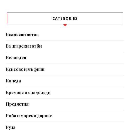
CATEGORIES
Безмесни ястия
Български гозби
Великден
Кексове и мъфини
Коледа
Кремове и сладоледи
Предястия
Риба и морски дарове
Рула