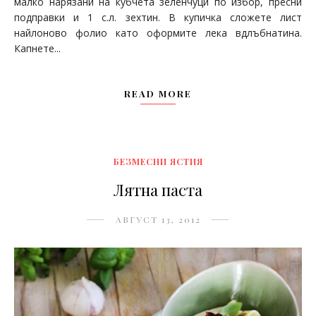
малко нарязани на кубчета зеленчуци по избор, пресни
подправки и 1 с.л. зехтин. В купичка сложете лист
найлоново фолио като оформите лека вдлъбнатина.
Капнете...
READ MORE
БЕЗМЕСНИ ЯСТИЯ
Лятна паста
АВГУСТ 13, 2012