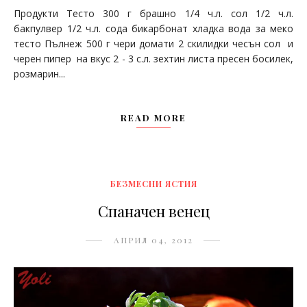
Продукти Тесто 300 г брашно 1/4 ч.л. сол 1/2 ч.л.
бакпулвер 1/2 ч.л. сода бикарбонат хладка вода за меко
тесто Пълнеж 500 г чери домати 2 скилидки чесън сол и
черен пипер на вкус 2 - 3 с.л. зехтин листа пресен босилек,
розмарин...
READ MORE
БЕЗМЕСНИ ЯСТИЯ
Спаначен венец
АПРИЛ 04, 2012