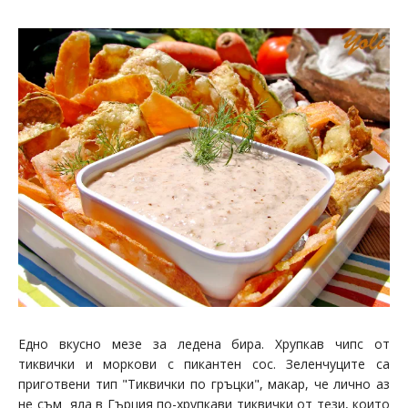
Едно вкусно мезе за ледена бира. Хрупкав чипс от
тиквички и моркови с пикантен сос. Зеленчуците са
приготвени тип "Тиквички по гръцки", макар, че лично аз
не съм яла в Гърция по-хрупкави тиквички от тези, които