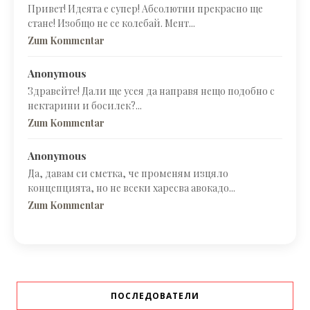
Привет! Идеята е супер! Абсолютни прекрасно ще
стане! Изобщо не се колебай. Мент...
Zum Kommentar
Anonymous
Здравейте! Дали ще усея да направя нещо подобно с
нектарини и босилек?...
Zum Kommentar
Anonymous
Да, давам си сметка, че променям изцяло
концепцията, но не всеки харесва авокадо...
Zum Kommentar
ПОСЛЕДОВАТЕЛИ