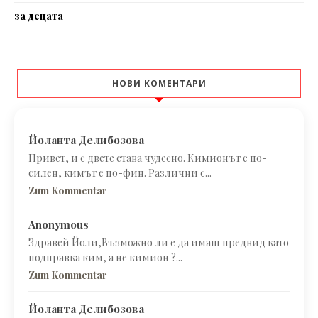
за децата
НОВИ КОМЕНТАРИ
Йоланта Делибозова
Привет, и с двете става чудесно. Кимионът е по-
силен, кимът е по-фин. Различни с...
Zum Kommentar
Anonymous
Здравей Йоли,Възможно ли е да имаш предвид като
подправка ким, а не кимион ?...
Zum Kommentar
Йоланта Делибозова