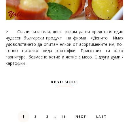
> Скъпи читатели, днес искам да ви представя един
чудесен български продукт на фирма >Денито. Имах
удоволствието да опитам някои от асортимените им, по-
точно няколко вида картофки. Приготвих ги како
гарнитура, безмесно ястие и ястие с месо. С други думи -
картофки...
READ MORE
...
1
2
3
11
NEXT
LAST