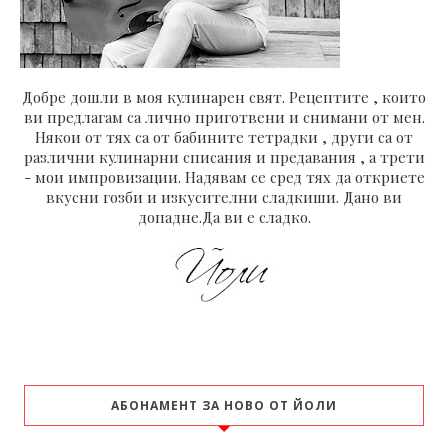
Добре дошли в моя кулинарен свят. Рецептите , които
ви предлагам са лично приготвени и снимани от мен.
Някои от тях са от бабините тетрадки , други са от
различни кулинарни списания и предавания , а трети
- мои импровизации. Надявам се сред тях да откриете
вкусни гозби и изкусителни сладкиши. Дано ви
допадне.Да ви е сладко.
АБОНАМЕНТ ЗА НОВО ОТ ЙОЛИ