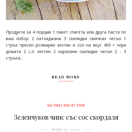
Продукти за 4 порции 1 пакет спагети или друга паста по
ваш избор 2 патладжана 3 скилидки смачкан чесън 1
стрък пресен розмарин зехтин и сол на вкус 400 г чери
домати 2 с.л. зехтин 2 нарязани скилидки чесън 2 - 3
стръка...
READ MORE
БЕЗМЕСНИ ЯСТИЯ
Зеленчуков чипс със сос скордаля
ЮЛИ 12, 2012