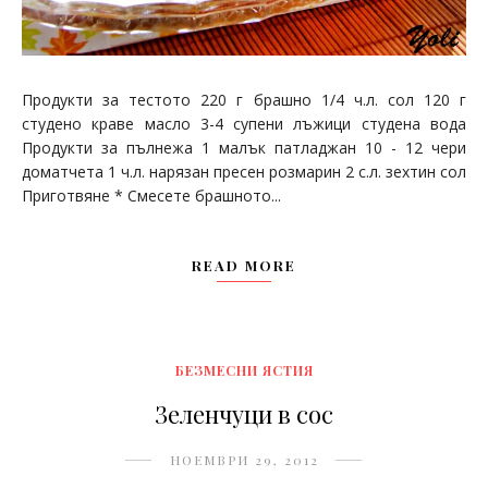
Продукти за тестото 220 г брашно 1/4 ч.л. сол 120 г
студено краве масло 3-4 супени лъжици студена вода
Продукти за пълнежа 1 малък патладжан 10 - 12 чери
доматчета 1 ч.л. нарязан пресен розмарин 2 с.л. зехтин сол
Приготвяне * Смесете брашното...
READ MORE
БЕЗМЕСНИ ЯСТИЯ
Зеленчуци в сос
НОЕМВРИ 29, 2012