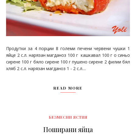
Продутки за 4 порции 8 големи печени червени чушки 1
яйце 2 с.л. нарязан магданоз 100 г кашкавал 100 г о синьо
сирене 100 г бяло сирене 100 г пушено сирене 2 филии бял
хляб 2 с.л. нарязан магданоз 1 - 2 с.л....
READ MORE
БЕЗМЕСНИ ЯСТИЯ
Поширани яйца