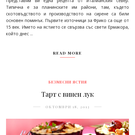
Представям ви една рецепта от италианския север.
Типична е за планинските им райони, там, където
скотовъдството и производството на сирене са били
основен поминък. Първите източници за Фрико са още от
15 век. Името на ястието се свързва със свети Ермакора,
който днес ...
READ MORE
БЕЗМЕСНИ ЯСТИЯ
Тарт с винен лук
ОКТОМВРИ 18, 2013