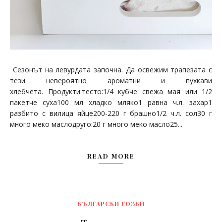
Сезонът на левурдата започна. Да освежим трапезата с
тези невероятно ароматни и пухкави
хлебчета. Продукти:тесто:1/4 кубче свежа мая или 1/2
пакетче суха100 мл хладко мляко1 равна ч.л. захар1
разбито с вилица яйце200-220 г брашно1/2 ч.л. сол30 г
много меко маслодруго:20 г много меко масло25...
READ MORE
БЪЛГАРСКИ ГОЗБИ