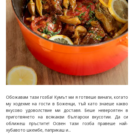
Обожавам тази гозба! Кумът ми я готвеше винаги, когато
му ходехме на гости в Боженци, тъй като знаеше какво
вкусово удоволствие ми доставя. Беше невероятен в
приготвянето на всякакви български вкусотии. Да си
оближеш пръстите! Освен тази гозба правеше най-
хубавото шкембе, паприкаш и...