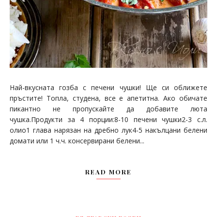
Най-вкусната гозба с печени чушки! Ще си оближете
пръстите! Топла, студена, все е апетитна. Ако обичате
пикантно не пропускайте да добавите люта
чушка.Продукти за 4 порции:8-10 печени чушки2-3 с.л.
олио1 глава нарязан на дребно лук4-5 накълцани белени
домати или 1 ч.ч. консервирани белени...
READ MORE