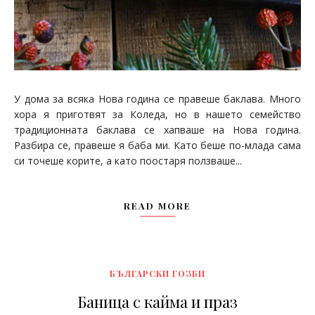
У дома за всяка Нова година се правеше баклава. Много
хора я приготвят за Коледа, но в нашето семейство
традиционната баклава се хапваше на Нова година.
Разбира се, правеше я баба ми. Като беше по-млада сама
си точеше корите, а като поостаря ползваше...
READ MORE
БЪЛГАРСКИ ГОЗБИ
Баница с кайма и праз