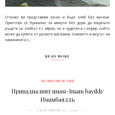
Отново ви представям лесен и бърз хляб без месене.
Приготвя се буквално за минути без дори да изцапате
ръцете си. Хлябът е с айрян, но е чудесен и с кефир, който
може да купите от руските магазини. Уханието и вкусът на
намазаната с...
READ MORE
БЕЗМЕСНИ ЯСТИЯ
Припадналият имам-Imam bayıldı/
Имамбаялдъ
СЕПТЕМВРИ 06, 2019