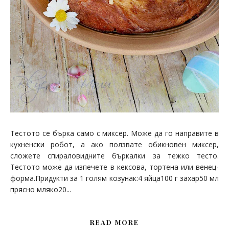
Тестото се бърка само с миксер. Може да го направите в
кухненски робот, а ако ползвате обикновен миксер,
сложете спираловидните бъркалки за тежко тесто.
Тестото може да изпечете в кексова, тортена или венец-
форма.Придукти за 1 голям козунак:4 яйца100 г захар50 мл
прясно мляко20...
READ MORE