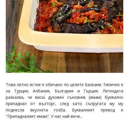
Това лятно ястие е обичано по целите Балкани. Типично е
за Турция, Албания, България и Гърция. Легендата
разказва, че висш духовен съновник (имам) буквално
припаднал от възторг, след като съпругата му му
поднесла вкусната гозба. Буквалният превод е
"Припадналият имам". У нас най-вече...