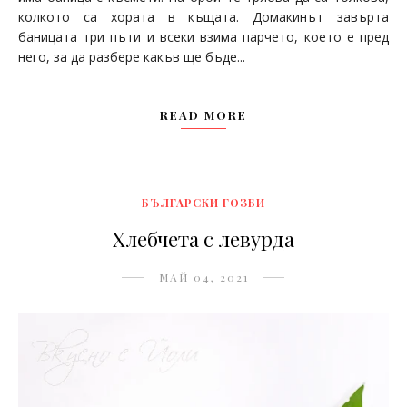
колкото са хората в къщата. Домакинът завърта
баницата три пъти и всеки взима парчето, което е пред
него, за да разбере какъв ще бъде...
READ MORE
БЪЛГАРСКИ ГОЗБИ
Хлебчета с левурда
МАЙ 04, 2021