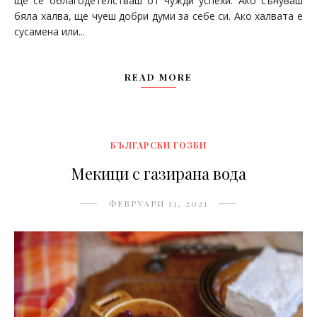
ще се облагодетелстваш от чужди успехи. Ако сънуваш
бяла халва, ще чуеш добри думи за себе си. Ако халвата е
сусамена или...
READ MORE
БЪЛГАРСКИ ГОЗБИ
Мекици с газирана вода
ФЕВРУАРИ 13, 2021