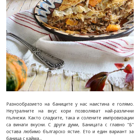
Разнообразието на баниците у нас наистина е голямо.
Неутралните на вкус кори позволяват най-различни
пълнежи. Както сладките, така и солените импровизации
са винаги вкусни. С други думи, Баницата с главно "Б"
остава любимо българско ястие. Ето и един вариант за
баница с кайма...