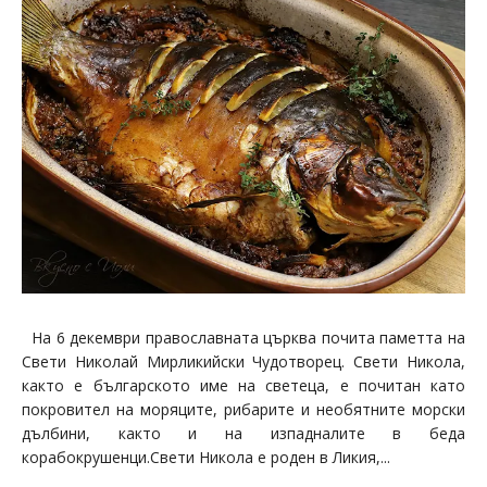
На 6 декември православната църква почита паметта на
Свети Николай Мирликийски Чудотворец. Свети Никола,
както е българското име на светеца, е почитан като
покровител на моряците, рибарите и необятните морски
дълбини, както и на изпадналите в беда
корабокрушенци.Свети Никола е роден в Ликия,...