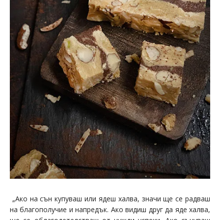
„Ако на сън купуваш или ядеш халва, значи ще се радваш
на благополучие и напредък. Ако видиш друг да яде халва,