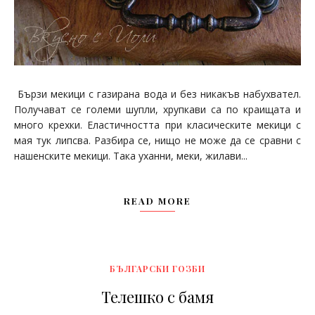
Бързи мекици с газирана вода и без никакъв набухвател.
Получават се големи шупли, хрупкави са по краищата и
много крехки. Еластичността при класическите мекици с
мая тук липсва. Разбира се, нищо не може да се сравни с
нашенските мекици. Така уханни, меки, жилави...
READ MORE
БЪЛГАРСКИ ГОЗБИ
Телешко с бамя