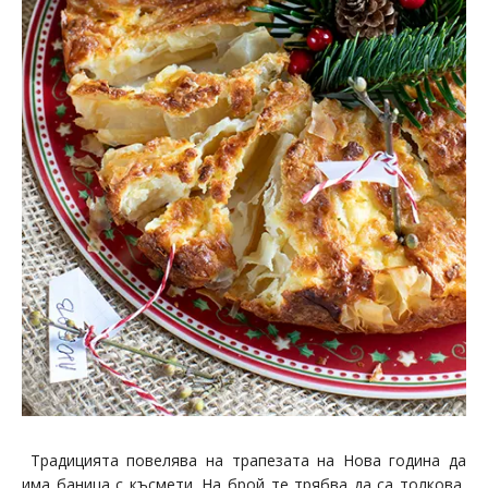
Традицията повелява на трапезата на Нова година да
има баница с късмети. На брой те трябва да са толкова,