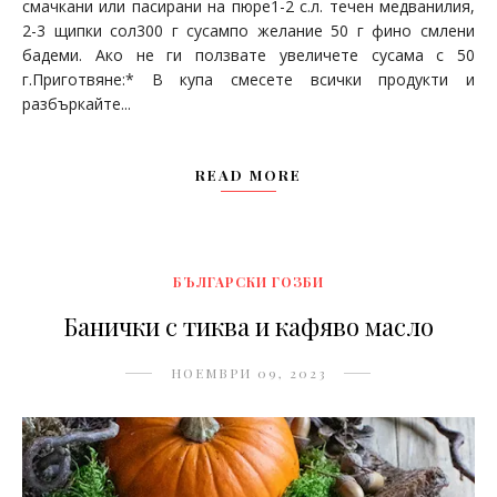
смачкани или пасирани на пюре1-2 с.л. течен медванилия,
2-3 щипки сол300 г сусампо желание 50 г фино смлени
бадеми. Ако не ги ползвате увеличете сусама с 50
г.Приготвяне:* В купа смесете всички продукти и
разбъркайте...
READ MORE
БЪЛГАРСКИ ГОЗБИ
Банички с тиква и кафяво масло
НОЕМВРИ 09, 2023