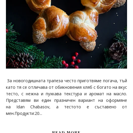
За новогодишната трапеза често приготвяме погача, тъй
като тя се отличава от обикновения хляб с богато на вкус
тесто, с нежна и пухкава текстура и аромат на масло.
Представям ви един празничен вариант на оформяне
на Idan Chabasov, а тестото е съставено от
мен.Продукти:20...
READ MORE