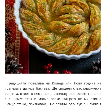
Традицията повелява на Коледа или Нова година на
трапезата да има баклава. Ще споделя с вас класическа
рецепта, в която няма нищо изненадващо освен това, че
е с шамфъстък и малко орехи (защото не ми стигна
шамфъстъка, признавам). По-различното тук е начинът