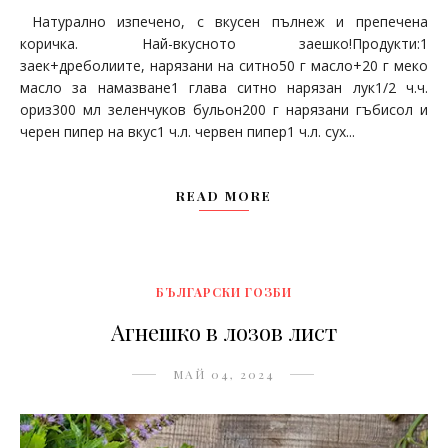
Натурално изпечено, с вкусен пълнеж и препечена
коричка. Най-вкусното заешко!Продукти:1
заек+дреболиите, нарязани на ситно50 г масло+20 г меко
масло за намазване1 глава ситно нарязан лук1/2 ч.ч.
ориз300 мл зеленчуков бульон200 г нарязани гъбисол и
черен пипер на вкус1 ч.л. червен пипер1 ч.л. сух...
READ MORE
БЪЛГАРСКИ ГОЗБИ
Агнешко в лозов лист
МАЙ 04, 2024