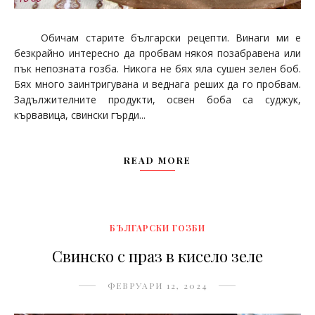
Обичам старите български рецепти. Винаги ми е
безкрайно интересно да пробвам някоя позабравена или
пък непозната гозба. Никога не бях яла сушен зелен боб.
Бях много заинтригувана и веднага реших да го пробвам.
Задължителните продукти, освен боба са суджук,
кървавица, свински гърди...
READ MORE
БЪЛГАРСКИ ГОЗБИ
Свинско с праз в кисело зеле
ФЕВРУАРИ 12, 2024