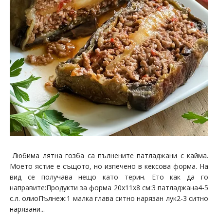
Любима лятна гозба са пълнените патладжани с кайма.
Моето ястие е същото, но изпечено в кексова форма. На
вид се получава нещо като терин. Ето как да го
направите:Продукти за форма 20x11x8 см:3 патладжана4-5
с.л. олиоПълнеж:1 малка глава ситно нарязан лук2-3 ситно
нарязани...