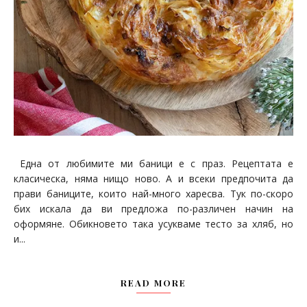
Една от любимите ми баници е с праз. Рецептата е
класическа, няма нищо ново. А и всеки предпочита да
прави баниците, които най-много харесва. Тук по-скоро
бих искала да ви предложа по-различен начин на
оформяне. Обикновето така усукваме тесто за хляб, но
и...
READ MORE