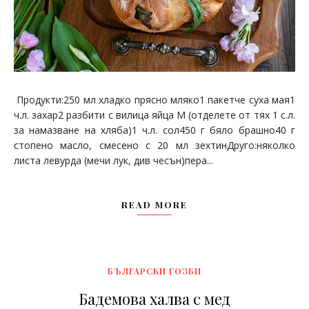
Продукти:250 мл хладко прясно мляко1 пакетче суха мая1
ч.л. захар2 разбити с вилица яйца М (отделете от тях 1 с.л.
за намазване на хляба)1 ч.л. сол450 г бяло брашно40 г
стопено масло, смесено с 20 мл зехтинДруго:няколко
листа левурда (мечи лук, див чесън)пера...
READ MORE
БЪЛГАРСКИ ГОЗБИ
Бадемова халва с мед