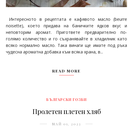
Интересното в рецептата е кафявото масло (beurre
noisette), което придава на баничките ядков вкус и
неповторим аромат. Пригответе предварително по-
голямо количество и го съхранявайте в хладилник като
всяко нормално масло. Така винаги ще имате под ръка
чудесна ароматна добавка към всяка храна, в...
READ MORE
БЪЛГАРСКИ ГОЗБИ
Пролетен плетен хляб
МАЙ 01, 2023