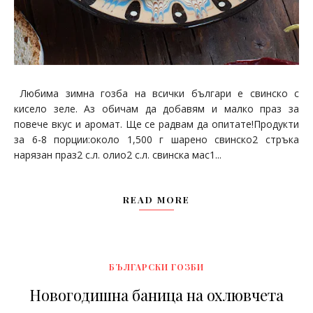
Любима зимна гозба на всички българи е свинско с
кисело зеле. Аз обичам да добавям и малко праз за
повече вкус и аромат. Ще се радвам да опитате!Продукти
за 6-8 порции:около 1,500 г шарено свинско2 стръка
нарязан праз2 с.л. олио2 с.л. свинска мас1...
READ MORE
БЪЛГАРСКИ ГОЗБИ
Новогодишна баница на охлювчета