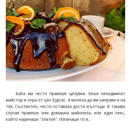
Баба ми често правеше целувки. Беше ненадминат
майстор и хора от цял Бургас я молеха да им направи и на
тях. Съответно, често оставаха доста жълтъци. В такива
случаи правеше или домашна майонеза, или един кекс,
който наричаше "златен". Изпичаше го в...