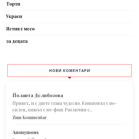
Торти
Украси
Ястия с месо
за децата
НОВИ КОМЕНТАРИ
Йоланта Делибозова
Привет, и с двете става чудесно. Кимионът е по-
силен, кимът е по-фин. Различни с...
Zum Kommentar
Anonymous