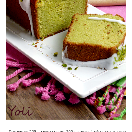
Продукти 225 г меко масло 200 г захар 4 яйца сок и кора