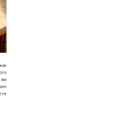
как
ого
 ви
пен
ете