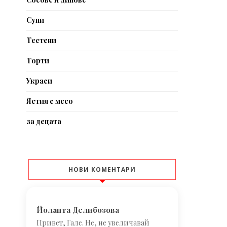
Супи
Тестени
Торти
Украси
Ястия с месо
за децата
НОВИ КОМЕНТАРИ
Йоланта Делибозова
Привет, Гале. Не, не увеличавай