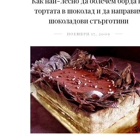
Как най-лесно да облечем борда 
тортата в шоколад и да направи
шоколадови стърготини
НОЕМВРИ 17, 2009