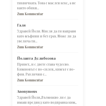
тиквичката. Това е маслен кекс, а не
както обикн...
Zum Kommentar
Галя
Здравей Йоли. Мисля да ги направя
като мъфини и без грах. Може ли да
увелича ти...
Zum Kommentar
Йоланта Делибозова
Привет, и с двете става чудесно.
Кимионът е по-силен, кимът е по-
фин. Различни с...
Zum Kommentar
Anonymous
Здравей Йоли,Възможно ли е да
имаш предвид като подправка ким,