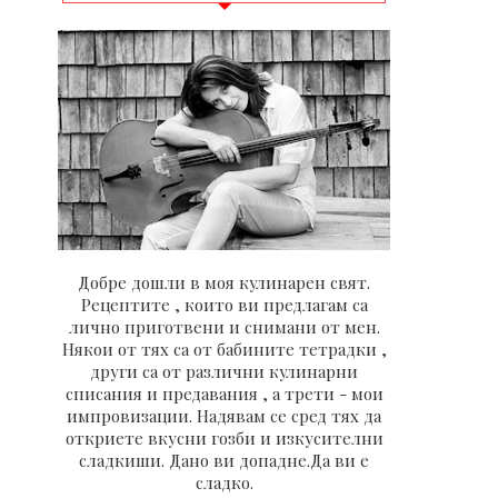
Добре дошли в моя кулинарен свят.
Рецептите , които ви предлагам са
лично приготвени и снимани от мен.
Някои от тях са от бабините тетрадки ,
други са от различни кулинарни
списания и предавания , а трети - мои
импровизации. Надявам се сред тях да
откриете вкусни гозби и изкусителни
сладкиши. Дано ви допадне.Да ви е
сладко.