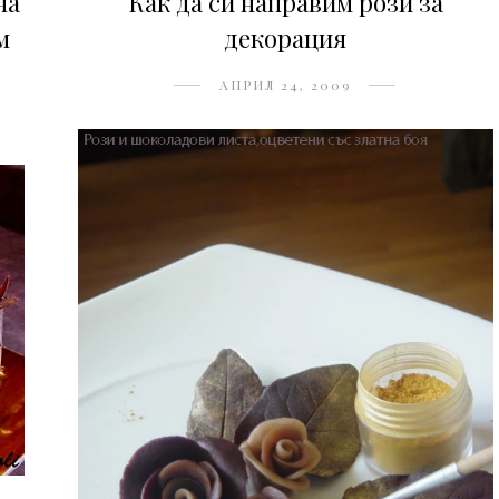
на
Как да си направим рози за
м
декорация
АПРИЛ 24, 2009