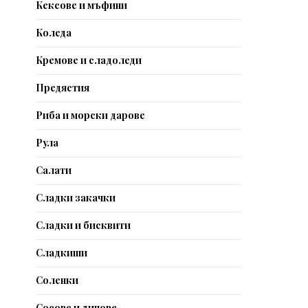
Кексове и мъфини
Коледа
Кремове и сладоледи
Предястия
Риба и морски дарове
Рула
Салати
Сладки закачки
Сладки и бисквити
Сладкиши
Соленки
Сосове и дипове