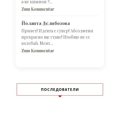
а не кимион ?...
Zum Kommentar
Йоланта Делибозова
Привет! Идеята е супер! Абсолютни
прекрасно ще стане! Изобщо не се
колебай. Мент...
Zum Kommentar
ПОСЛЕДОВАТЕЛИ