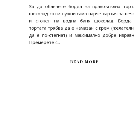
За да облечете борда на правоъгълна торт
шоколад са ви нужни само парче хартия за печ
и стопен на водна баня шоколад. Борда
тортата трябва да е намазан с крем (желателн
да е по-стегнат) и максимално добре изравн
Премерете с...
READ MORE