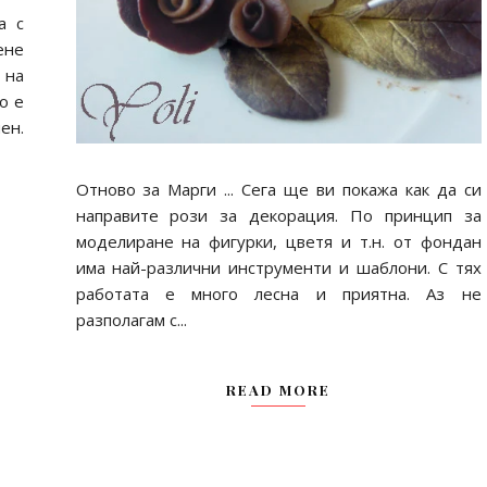
а с
ене
 на
о е
ен.
Отново за Марги ... Сега ще ви покажа как да си
направите рози за декорация. По принцип за
моделиране на фигурки, цветя и т.н. от фондан
има най-различни инструменти и шаблони. С тях
работата е много лесна и приятна. Аз не
разполагам с...
READ MORE