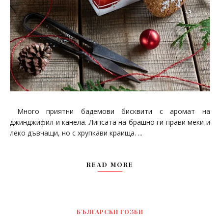
Много приятни бадемови бисквити с аромат на
джинджифил и канела. Липсата на брашно ги прави меки и
леко дъвчащи, но с хрупкави краища. ...
READ MORE
БЪЛГАРСКИ ГОЗБИ