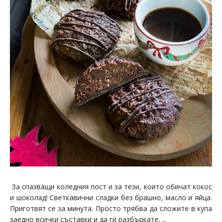
За спазващи коледния пост и за тези, които обичат кокос
и шоколад! Светкавични сладки без брашно, масло и яйца.
Приготвят се за минута. Просто трябва да сложите в купа
заедно всички съставки и да ги разбъркате. ...