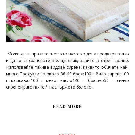
Може да направите тестото няколко дена предварително
и да го съхранявате в хладилник, завито в стреч фолио.
Използвайте такива видове сирене, каквито обичате най-
много.Продукти за около 36-40 броя:100 г бяло сирене100
г кашкавал100 г меко масло140 г брашно50 г синьо
сиренеПриготвяне:* Настържете бялото...
READ MORE