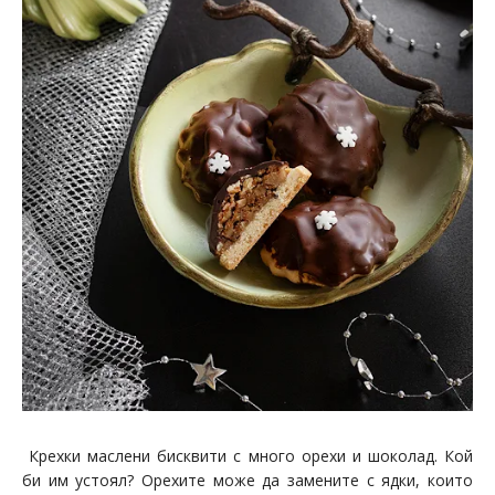
Крехки маслени бисквити с много орехи и шоколад. Кой
би им устоял? Орехите може да замените с ядки, които