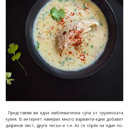
Представям ви една емблематична супа от грузинската
кухня. В интернет намерих много варианти-едни добавят
дафинов лист, други чесън и т.н. Аз се спрях на един по-