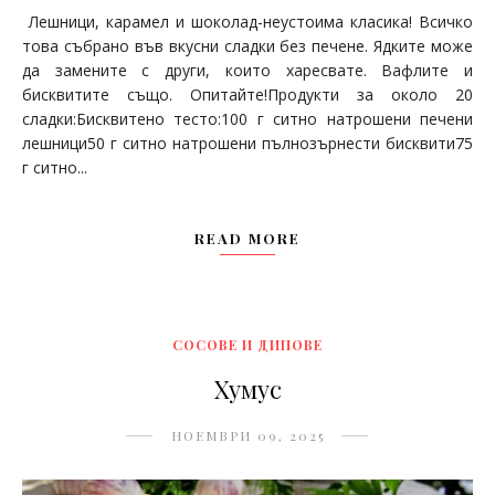
Лешници, карамел и шоколад-неустоима класика! Всичко
това събрано във вкусни сладки без печене. Ядките може
да замените с други, които харесвате. Вафлите и
бисквитите също. Опитайте!Продукти за около 20
сладки:Бисквитено тесто:100 г ситно натрошени печени
лешници50 г ситно натрошени пълнозърнести бисквити75
г ситно...
READ MORE
СОСОВЕ И ДИПОВЕ
Хумус
НОЕМВРИ 09, 2025