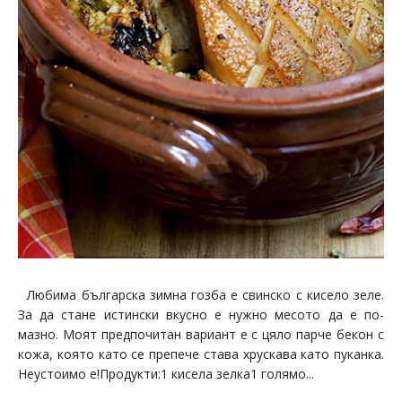
Любима българска зимна гозба е свинско с кисело зеле.
За да стане истински вкусно е нужно месото да е по-
мазно. Моят предпочитан вариант е с цяло парче бекон с
кожа, която като се препече става хрускава като пуканка.
Неустоимо е!Продукти:1 кисела зелка1 голямо...