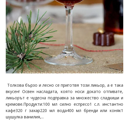
Толкова бързо и лесно се приготвя този ликьор, а е така
вкусен! Освен насладата, която носи докато отпивате,
ликьорът е чудесна подправка за множество сладкиши и
кремове.Продукти:100 мл силно еспресо1 с.л. инстантно
кафе320 г захар220 мл вода400 мл бренди или коняк1
шушулка ванилия,...