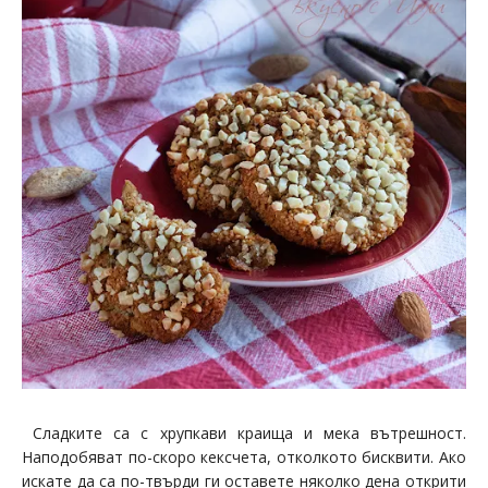
Сладките са с хрупкави краища и мека вътрешност.
Наподобяват по-скоро кексчета, отколкото бисквити. Ако
искате да са по-твърди ги оставете няколко дена открити