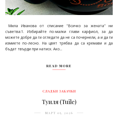
Мила Иванова от списание "Всичко за жената" ни
съветва:1. Избирайте по-малки глави карфиол, за да
можете добре да ги огледате да не са почернели, а и да ги
измиете по-лесно. На цвят трябва да са кремави и да
бъдат твърди при натиск. Ако...
READ MORE
СЛАДКИ ЗАКАЧКИ
Туиля (Tuile)
МАРТ 05, 2026