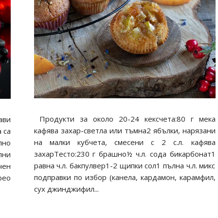
Продукти за около 20-24 кексчета:80 г мека
ави
кафява захар-светла или тъмна2 ябълки, нарязани
 са
на малки кубчета, смесени с 2 с.л. кафява
лно
захарТесто:230 г брашно½ ч.л. сода бикарбонат1
ни
равна ч.л. бакпулвер1-2 щипки сол1 пълна ч.л. микс
чен
подправки по избор (канела, кардамон, карамфил,
рео
сух джинджифил...