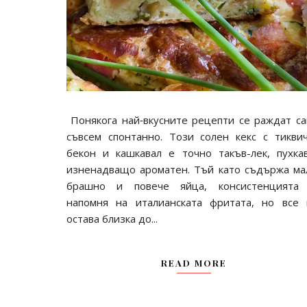
Понякога най‑вкусните рецепти се раждат са
съвсем спонтанно. Този солен кекс с тиквич
бекон и кашкавал е точно такъв-лек, пухка
изненадващо ароматен. Тъй като съдържа ма
брашно и повече яйца, консистенцията
напомня на италианската фритата, но все 
остава близка до...
READ MORE