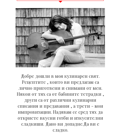
Добре дошли в моя кулинарен свят.
Рецептите , които ви предлагам са
лично приготвени и снимани от мен.
Някои от тях са от бабините тетрадки ,
други са от различни кулинарни
списания и предавания , а трети - мои
импровизации. Надявам се сред тях да
откриете вкусни гозби и изкусителни
сладкиши. Дано ви допадне.Да ви е
сладко.