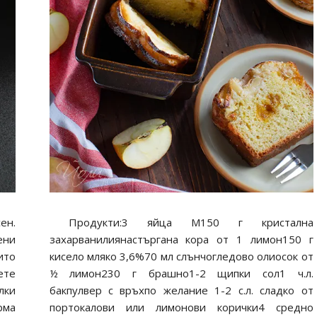
ен.
Продукти:3 яйца М150 г кристална
ени
захарванилиянастъргана кора от 1 лимон150 г
ито
кисело мляко 3,6%70 мл слънчогледово олиосок от
ете
½ лимон230 г брашно1-2 щипки сол1 ч.л.
лки
бакпулвер с връхпо желание 1-2 с.л. сладко от
рма
портокалови или лимонови корички4 средно