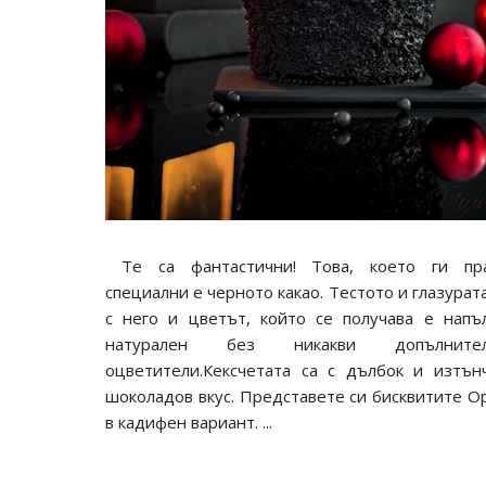
Те са фантастични! Това, което ги пр
специални е черното какао. Тестото и глазурата
с него и цветът, който се получава е напъ
натурален без никакви допълнител
оцветители.Кексчетата са с дълбок и изтън
шоколадов вкус. Представете си бисквитите О
в кадифен вариант. ...