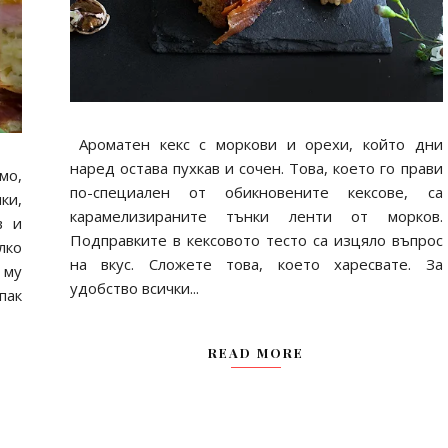
Ароматен кекс с моркови и орехи, който дни
наред остава пухкав и сочен. Това, което го прави
мо,
по-специален от обикновените кексове, са
ки,
карамелизираните тънки ленти от морков.
в и
Подправките в кексовото тесто са изцяло въпрос
лко
на вкус. Сложете това, което харесвате. За
 му
удобство всички...
пак
READ MORE