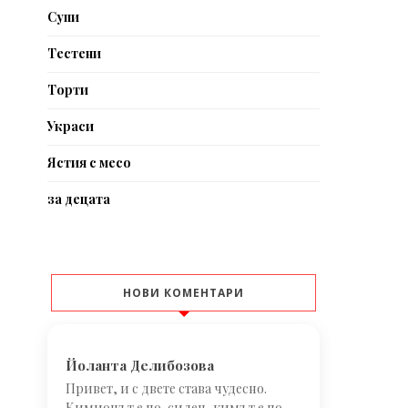
Супи
Тестени
Торти
Украси
Ястия с месо
за децата
НОВИ КОМЕНТАРИ
Йоланта Делибозова
Привет, и с двете става чудесно.
Кимионът е по-силен, кимът е по-