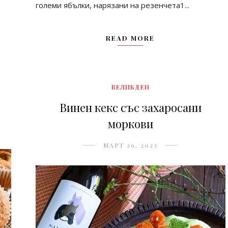
големи ябълки, нарязани на резенчета1...
READ MORE
ВЕЛИКДЕН
Винен кекс със захаросани
моркови
МАРТ 29, 2023