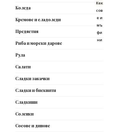
Кек
Коледа
сов
е и
Кремове и сладоледи
мъ
Предястия
фи
ни
Риба и морски дарове
Рула
Салати
Сладки закачки
Сладки и бисквити
Сладкиши
Соленки
Сосове и дипове