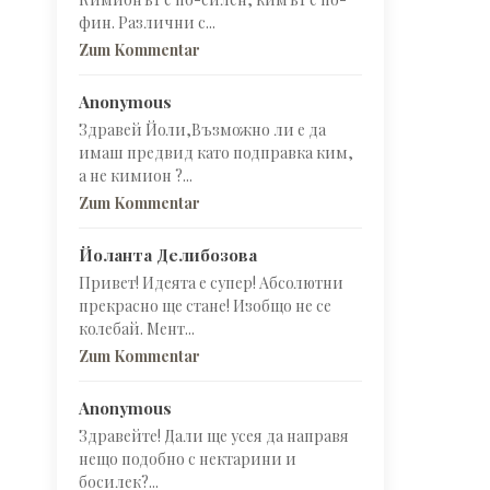
фин. Различни с...
Zum Kommentar
Anonymous
Здравей Йоли,Възможно ли е да
имаш предвид като подправка ким,
а не кимион ?...
Zum Kommentar
Йоланта Делибозова
Привет! Идеята е супер! Абсолютни
прекрасно ще стане! Изобщо не се
колебай. Мент...
Zum Kommentar
Anonymous
Здравейте! Дали ще усея да направя
нещо подобно с нектарини и
босилек?...