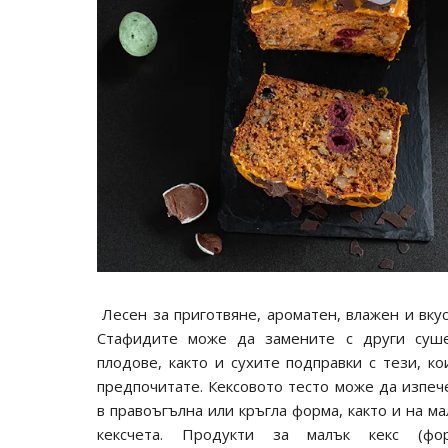
Лесен за приготвяне, ароматен, влажен и вкус
Стафидите може да замените с други суш
плодове, както и сухите подправки с тези, ко
предпочитате. Кексовото тесто може да изпеч
в правоъгълна или кръгла форма, както и на ма
кексчета. Продукти за малък кекс (фо