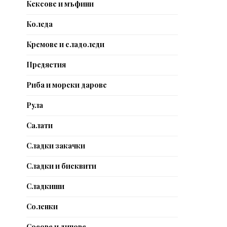
Кексове и мъфини
Коледа
Кремове и сладоледи
Предястия
Риба и морски дарове
Рула
Салати
Сладки закачки
Сладки и бисквити
Сладкиши
Соленки
Сосове и дипове