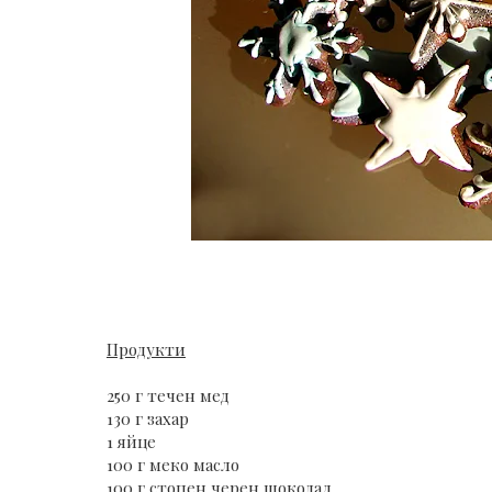
Продукти
250 г течен мед
130 г захар
1 яйце
100 г меко масло
100 г стопен черен шоколад