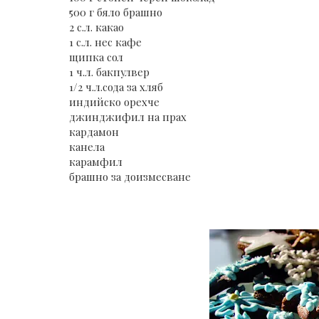
500 г бяло брашно
2 с.л. какао
1 с.л. нес кафе
щипка сол
1 ч.л. бакпулвер
1/2 ч.л.сода за хляб
индийско орехче
джинджифил на прах
кардамон
канела
карамфил
брашно за доизмесване