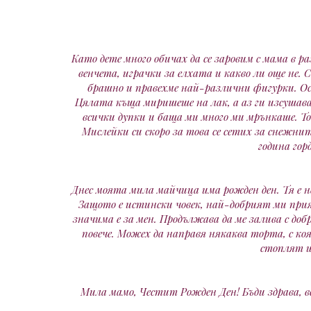
Като дете много обичах да се заровим с мама в ра
венчета, играчки за елхата и какво ли още не. 
брашно и правехме най-различни фигурки. Ост
Цялата къща миришеше на лак, а аз ги изсушав
всички дупки и баща ми много ми мрънкаше. Той 
Мислейки си скоро за това се сетих за снежнит
година гор
Днес моята мила майчица има рожден ден. Тя е н
Защото е истински човек, най-добрият ми прия
значима е за мен. Продължава да ме залива с до
повече. Можех да направя някаква торта, с коя
стоплят и
Мила мамо, Честит Рожден Ден! Бъди здрава, в