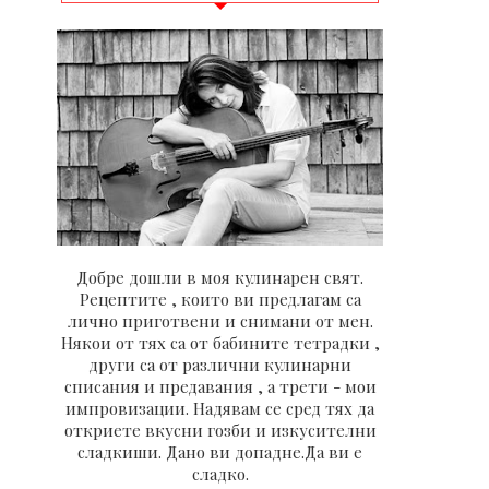
Добре дошли в моя кулинарен свят.
Рецептите , които ви предлагам са
лично приготвени и снимани от мен.
Някои от тях са от бабините тетрадки ,
други са от различни кулинарни
списания и предавания , а трети - мои
импровизации. Надявам се сред тях да
откриете вкусни гозби и изкусителни
сладкиши. Дано ви допадне.Да ви е
сладко.