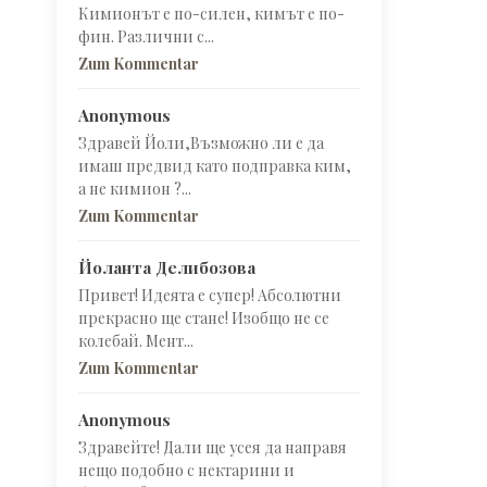
Кимионът е по-силен, кимът е по-
фин. Различни с...
Zum Kommentar
Anonymous
Здравей Йоли,Възможно ли е да
имаш предвид като подправка ким,
а не кимион ?...
Zum Kommentar
Йоланта Делибозова
Привет! Идеята е супер! Абсолютни
прекрасно ще стане! Изобщо не се
колебай. Мент...
Zum Kommentar
Anonymous
Здравейте! Дали ще усея да направя
нещо подобно с нектарини и