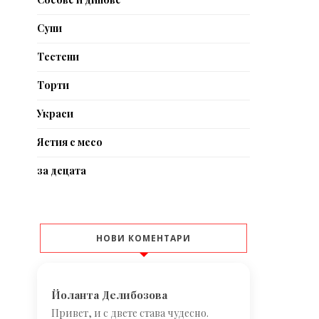
Супи
Тестени
Торти
Украси
Ястия с месо
за децата
НОВИ КОМЕНТАРИ
Йоланта Делибозова
Привет, и с двете става чудесно.