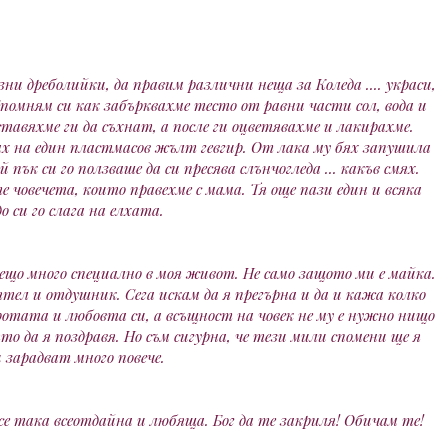
зни дреболийки, да правим различни неща за Коледа .... украси,
Спомням си как забърквахме тесто от равни части сол, вода и
авяхме ги да съхнат, а после ги оцветявахме и лакирахме.
ах на един пластмасов жълт гевгир. От лака му бях запушила
пък си го ползваше да си пресява слънчогледа ... какъв смях.
е човечета, които правехме с мама. Тя още пази един и всяка
до си го слага на елхата.
ещо много специално в моя живот. Не само защото ми е майка.
тел и отдушник. Сега искам да я прегърна и да и кажа колко
бротата и любовта си, а всъщност на човек не му е нужно нищо
то да я поздравя. Но съм сигурна, че тези мили спомени ще я
 зарадват много повече.
се така всеотдайна и любяща. Бог да те закриля! Обичам те!