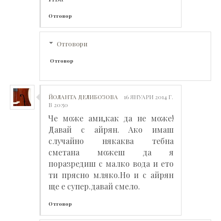
Отговор
Отговори
Отговор
ЙОЛАНТА ДЕЛИБОЗОВА
16 ЯНУАРИ 2014 Г.
В 20:50
Че може ами,как да не може!
Давай с айрян. Ако имаш
случайно някаква тебна
сметана можеш да я
поразредиш с малко вода и ето
ти прясно мляко.Но и с айрян
ще е супер.давай смело.
Отговор