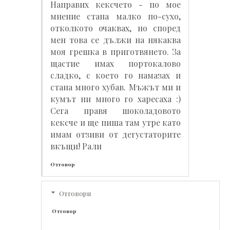
Направих кексчето - по мое
мнение стана малко по-сухо,
отколкото очаквах, но според
мен това се дължи на някаква
моя грешка в приготвянето. За
щастие имах портокалово
сладко, с което го намазах и
стана много хубав. Мъжът ми и
кумът ни много го харесаха :)
Сега правя шоколадовото
кексче и ще пиша там утре като
имам отзиви от дегустаторите
вкъщи! Рали
Отговор
Отговори
Отговор