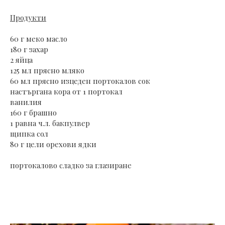
Продукти
60 г меко масло
180 г захар
2 яйца
125 мл прясно мляко
60 мл прясно изцеден портокалов сок
настъргана кора от 1 портокал
ванилия
160 г брашно
1 равна ч.л. бакпулвер
щипка сол
80 г цели орехови ядки
портокалово сладко за глазиране