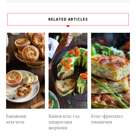
RELATED ARTICLES
Бананови
Винен кекс със
Кекс-фритата с
кексчета
захаросани
тиквички
моркови