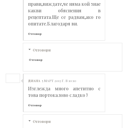
прави,виждате,че няма кой знае
какви обяснения в
рецептата.Ще се радвам,ако го
опитате.Благодаря ви.
Отговор
Отговори
Отговор
ДИАНА
5 МАРТ 2013 Г. В 10:10
Изглежда много апетитно с
това портокалово сладко !
Отговор
Отговори