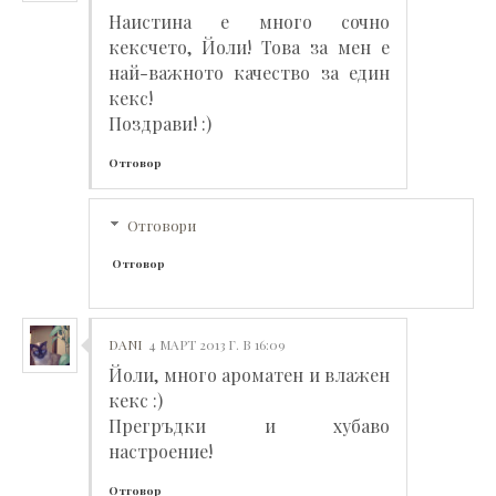
Наистина е много сочно
кексчето, Йоли! Това за мен е
най-важното качество за един
кекс!
Поздрави! :)
Отговор
Отговори
Отговор
DANI
4 МАРТ 2013 Г. В 16:09
Йоли, много ароматен и влажен
кекс :)
Прегръдки и хубаво
настроение!
Отговор