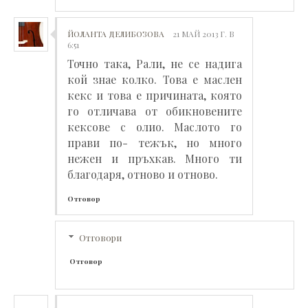
ЙОЛАНТА ДЕЛИБОЗОВА
21 МАЙ 2013 Г. В
6:51
Точно така, Рали, не се надига
кой знае колко. Това е маслен
кекс и това е причината, която
го отличава от обикновените
кексове с олио. Маслото го
прави по- тежък, но много
нежен и пръхкав. Много ти
благодаря, отново и отново.
Отговор
Отговори
Отговор