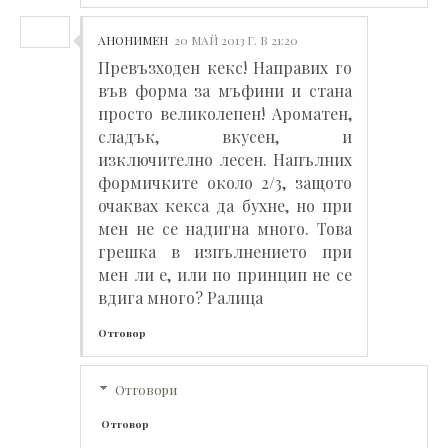
АНОНИМЕН
20 МАЙ 2013 Г. В 21:20
Превъзходен кекс! Направих го
във форма за мъфини и стана
просто великолепен! Ароматен,
сладък, вкусен, и
изключително лесен. Напълних
формичките около 2/3, защото
очаквах кекса да бухне, но при
мен не се надигна много. Това
грешка в изпълнението при
мен ли е, или по принцип не се
вдига много? Ралица
Отговор
Отговори
Отговор