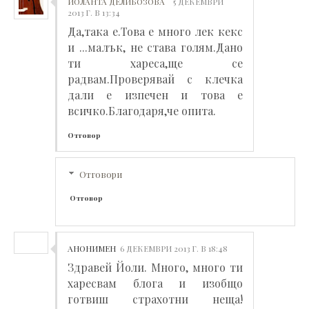
ЙОЛАНТА ДЕЛИБОЗОВА
5 ДЕКЕМВРИ
2013 Г. В 13:34
Да,така е.Това е много лек кекс
и ...малък, не става голям.Дано
ти хареса,ще се
радвам.Проверявай с клечка
дали е изпечен и това е
всичко.Благодаря,че опита.
Отговор
Отговори
Отговор
АНОНИМЕН
6 ДЕКЕМВРИ 2013 Г. В 18:48
Здравей Йоли. Много, много ти
харесвам блога и изобщо
готвиш страхотни неща!