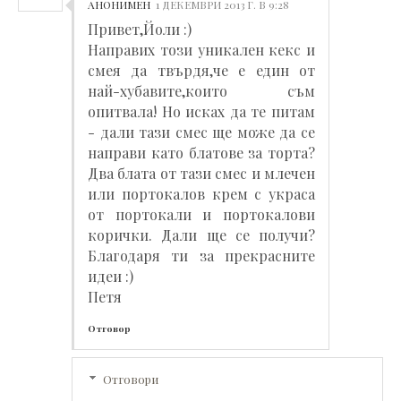
АНОНИМЕН
1 ДЕКЕМВРИ 2013 Г. В 9:28
Привет,Йоли :)
Направих този уникален кекс и
смея да твърдя,че е един от
най-хубавите,които съм
опитвала! Но исках да те питам
- дали тази смес ще може да се
направи като блатове за торта?
Два блата от тази смес и млечен
или портокалов крем с украса
от портокали и портокалови
корички. Дали ще се получи?
Благодаря ти за прекрасните
идеи :)
Петя
Отговор
Отговори