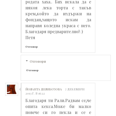
родата хаха.. Бих искала да е
някоя лека торта с такъв
крем,който да издържи на
фондан,защото искам да
направя коледна украса с него.
Благодаря предварително! :)
Петя
Отговор
Отговори
Отговор
ЙОЛАНТА ДЕЛИБОЗОВА
7 ДЕКЕМВРИ
2013 Г. В 16:22
Благодаря ти Рали.Радвам се,че
опита кекса.Може би малко
повече си го пекла и се е