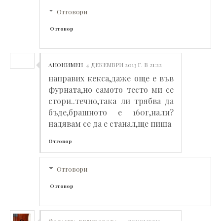
Отговори
Отговор
АНОНИМЕН
4 ДЕКЕМВРИ 2013 Г. В 21:22
направих кекса,даже още е във
фурната,но самото тесто ми се
стори..течно,така ли трябва да
бъде,брашното е 160г,нали?
надявам се да е станал,ще пиша
Отговор
Отговори
Отговор