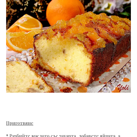
Приготвяне
* Разбийте маслото със захарта, добавете яйцата, а