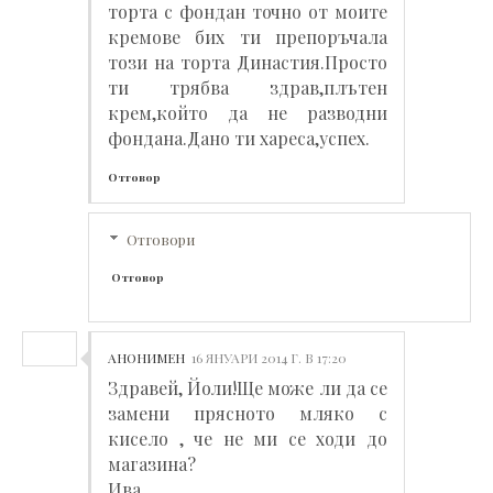
торта с фондан точно от моите
кремове бих ти препоръчала
този на торта Династия.Просто
ти трябва здрав,плътен
крем,който да не разводни
фондана.Дано ти хареса,успех.
Отговор
Отговори
Отговор
АНОНИМЕН
16 ЯНУАРИ 2014 Г. В 17:20
Здравей, Йоли!Ще може ли да се
замени прясното мляко с
кисело , че не ми се ходи до
магазина?
Ива