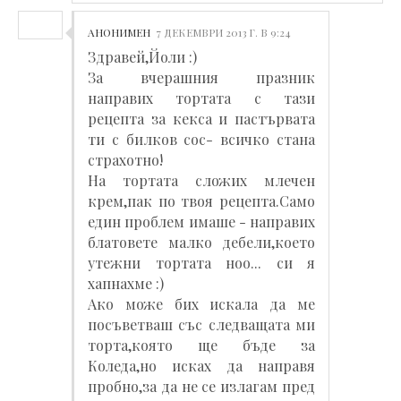
АНОНИМЕН
7 ДЕКЕМВРИ 2013 Г. В 9:24
Здравей,Йоли :)
За вчерашния празник
направих тортата с тази
рецепта за кекса и пастървата
ти с билков сос- всичко стана
страхотно!
На тортата сложих млечен
крем,пак по твоя рецепта.Само
един проблем имаше - направих
блатовете малко дебели,което
утежни тортата ноо... си я
хапнахме :)
Ако може бих искала да ме
посъветваш със следващата ми
торта,която ще бъде за
Коледа,но исках да направя
пробно,за да не се излагам пред