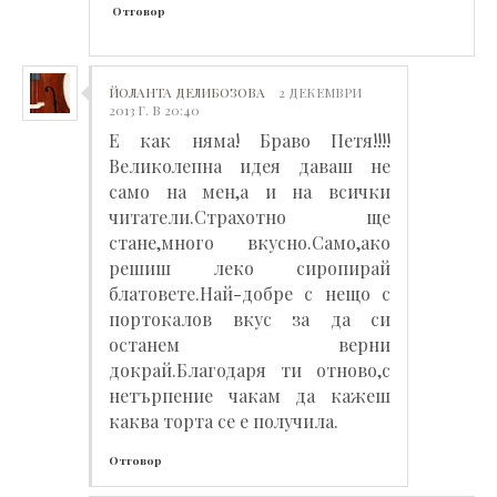
Отговор
ЙОЛАНТА ДЕЛИБОЗОВА
2 ДЕКЕМВРИ
2013 Г. В 20:40
Е как няма! Браво Петя!!!!
Великолепна идея даваш не
само на мен,а и на всички
читатели.Страхотно ще
стане,много вкусно.Само,ако
решиш леко сиропирай
блатовете.Най-добре с нещо с
портокалов вкус за да си
останем верни
докрай.Благодаря ти отново,с
нетърпение чакам да кажеш
каква торта се е получила.
Отговор