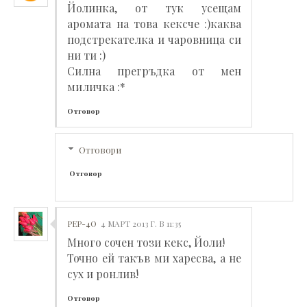
Йолинка, от тук усещам
аромата на това кексче :)каква
подстрекателка и чаровница си
ни ти :)
Силна прегръдка от мен
миличка :*
Отговор
Отговори
Отговор
PEP-4O
4 МАРТ 2013 Г. В 11:35
Много сочен този кекс, Йоли!
Точно ей такъв ми харесва, а не
сух и ронлив!
Отговор