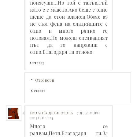
поизсушил.Но той е такъв,тъй
като е с маасло.Ако беше с олио
щеше да стои влажен.Обаче аз
не съм фена на сладкишите с
олио и много рядко го
ползвам.Но можеш следващият
път да го направиш с
олио.Благодаря ти отново.
Отговор
Отговори
Отговор
ЙОЛАНТА ДЕЛИБОЗОВА
7 ДЕКЕМВРИ
2013 Г. В 16:24
Много се
радвам,Петя.Благодаря ти.За