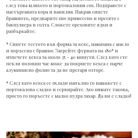
след това млякото и портокаловия сок. Подправете с
настърганата кора и ванилия. Накрая сипете
брашното, предварително примесено и пресято с
бакпулвера и солта. Сложете ореховите ядки и
разбъркайте.
* Сипете тестото във форма за кекс, намазана с масло
и поръсена с брашно. Загрейте фурната на 180* и
изпечете кекса за около 35 - 40 минути. След като сте
пекли половин час може да покриете кекса с парче
алуминиево фолио за да не прегаря отгоре.
* След като кекса се охлади напълно го намажете с
портокалово сладко и сервирайте. Ако нямате такова,
просто го поръсете с малко пудра захар. Да ви е сладко!