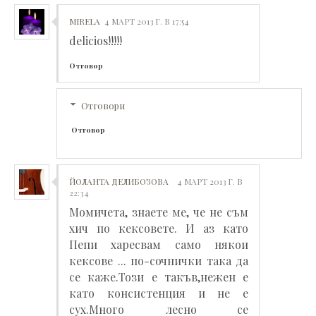
MIRELA
4 МАРТ 2013 Г. В 17:54
delicios!!!!!
Отговор
Отговори
Отговор
ЙОЛАНТА ДЕЛИБОЗОВА
4 МАРТ 2013 Г. В
22:34
Момичета, знаете ме, че не съм
хич по кексовете. И аз като
Пепи харесвам само някои
кексове ... по-сочнички така да
се каже.Този е такъв,нежен е
като консистенция и не е
сух.Много лесно се