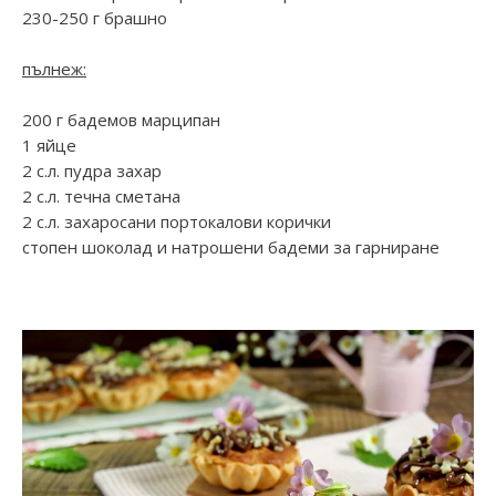
230-250 г брашно
пълнеж:
200 г бадемов марципан
1 яйце
2 с.л. пудра захар
2 с.л. течна сметана
2 с.л. захаросани портокалови корички
стопен шоколад и натрошени бадеми за гарниране