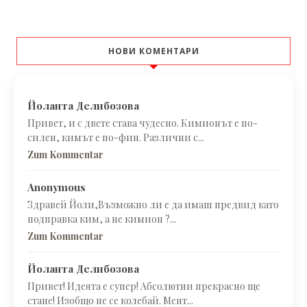
НОВИ КОМЕНТАРИ
Йоланта Делибозова
Привет, и с двете става чудесно. Кимионът е по-
силен, кимът е по-фин. Различни с...
Zum Kommentar
Anonymous
Здравей Йоли,Възможно ли е да имаш предвид като
подправка ким, а не кимион ?...
Zum Kommentar
Йоланта Делибозова
Привет! Идеята е супер! Абсолютни прекрасно ще
стане! Изобщо не се колебай. Мент...