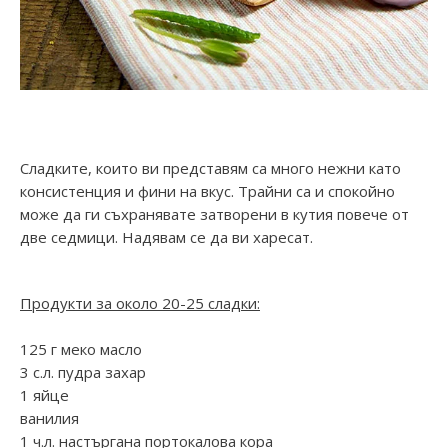
Сладките, които ви представям са много нежни като
консистенция и фини на вкус. Трайни са и спокойно
може да ги съхранявате затворени в кутия повече от
две седмици. Надявам се да ви харесат.
Продукти за около 20-25 сладки:
125 г меко масло
3 с.л. пудра захар
1 яйце
ванилия
1 ч.л. настъргана портокалова кора