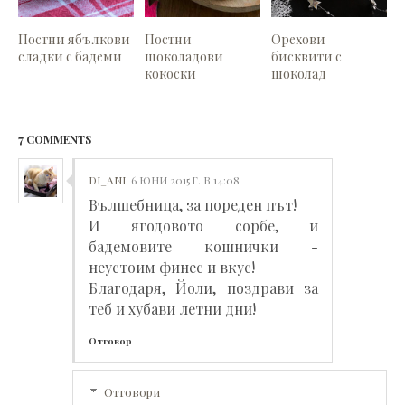
Постни ябълкови
Постни
Орехови
сладки с бадеми
шоколадови
бисквити с
кокоски
шоколад
7 COMMENTS
DI_ANI
6 ЮНИ 2015 Г. В 14:08
Вълшебница, за пореден път!
И ягодовото сорбе, и
бадемовите кошнички -
неустоим финес и вкус!
Благодаря, Йоли, поздрави за
теб и хубави летни дни!
Отговор
Отговори