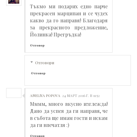
Тъкмо ми подарих едно парче
прекрасен марципан и се чудех
какво да го направя! Благодаря
за прекрасното предложение,
Йолинка! Прегръдка!
Отговор
Отговори
Отговор
ANELIYA POPOVA
24 МАРТ 2016 Г. В 11:52
Мммм, много вкусно изглежда!
Дано да успея да ги направя, че
в събота ще имам гости и искам
да ги впечатля :)
Отговор