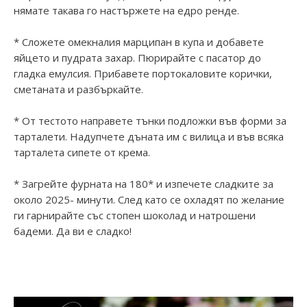
нямате такава го настържете на едро ренде.
* Сложете омекналия марципан в купа и добавете
яйцето и пудрата захар. Пюрирайте с пасатор до
гладка емулсия. Прибавете портокаловите корички,
сметаната и разбъркайте.
* От тестото направете тънки подложки във форми за
тарталети. Надупчете дъната им с вилица и във всяка
тарталета сипете от крема.
* Загрейте фурната на 180* и изпечете сладките за
около 2025- минути. След като се охладят по желание
ги гарнирайте със стопен шоколад и натрошени
бадеми. Да ви е сладко!