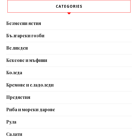
CATEGORIES
Безмесни ястия
Български гозби
Великден
Кексове и мъфини
Коледа
Кремове и сладоледи
Предястия
Риба и морски дарове
Рула
Салати