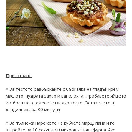
Приготвяне:
* За тестото разбъркайте с бъркалка на гладък крем
маслото, пудрата захар и ванилията. Прибавете яйцето
и с брашното омесете гладко тесто. Оставете го в
хладилника за 30 минути.
* За пълнежа нарежете на кубчета марципана и го
загрейте за 10 секунди в микровълнова фурна. Ако