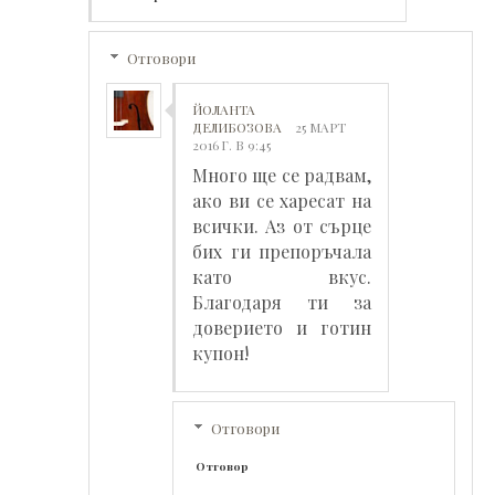
Отговори
ЙОЛАНТА
ДЕЛИБОЗОВА
25 МАРТ
2016 Г. В 9:45
Много ще се радвам,
ако ви се харесат на
всички. Аз от сърце
бих ги препоръчала
като вкус.
Благодаря ти за
доверието и готин
купон!
Отговори
Отговор