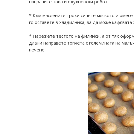
направите това и с кухненски робот.
* Към маслените трохи сипете млякото и омесе
го оставете в хладилника, за да може кафявата 
* Нарежете тестото на филийки, а от тях офор
длани направете топчета с големината на малък
печене.