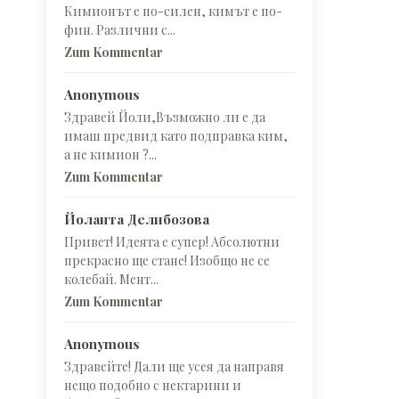
Кимионът е по-силен, кимът е по-
фин. Различни с...
Zum Kommentar
Anonymous
Здравей Йоли,Възможно ли е да
имаш предвид като подправка ким,
а не кимион ?...
Zum Kommentar
Йоланта Делибозова
Привет! Идеята е супер! Абсолютни
прекрасно ще стане! Изобщо не се
колебай. Мент...
Zum Kommentar
Anonymous
Здравейте! Дали ще усея да направя
нещо подобно с нектарини и