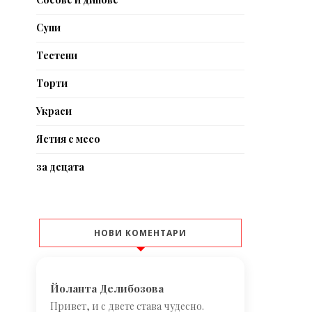
Супи
Тестени
Торти
Украси
Ястия с месо
за децата
НОВИ КОМЕНТАРИ
Йоланта Делибозова
Привет, и с двете става чудесно.