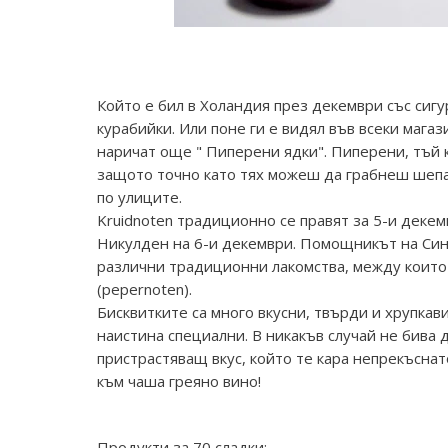
Който е бил в Холандия през декември със сиг
курабийки. Или поне ги е видял във всеки мага
наричат още " Пиперени ядки". Пиперени, тъй к
защото точно като тях можеш да грабнеш шепа,
по улиците.
Kruidnoten традиционно се правят за 5-и декем
Никулден на 6-и декември. Помощникът на Син
различни традиционни лакомства, между които
(pepernoten).
Бисквитките са много вкусни, твърди и хрупкав
наистина специални. В никакъв случай не бива д
пристрастяващ вкус, който те кара непрекъснат
към чаша греяно вино!
Продукти за 70 сладки: