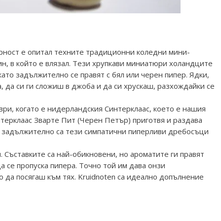
урност е опитал техните традиционни коледни мини-
зин, в който е влязал. Тези хрупкави миниатюри холандците
ато задължително се правят с бял или черен пипер. Ядки,
 да си ги сложиш в джоба и да си хрускаш, разхождайки се
ври, когато е нидерландския Синтерклаас, което е нашия
терклаас Зварте Пит (Черен Петър) приготвя и раздава
 задължително са тези симпатични пиперливи дребосъци
и. Съставките са най-обикновени, но ароматите ги правят
а се пропуска пипера. Точно той им дава онзи
о да посягаш към тях. Kruidnoten са идеално допълнение