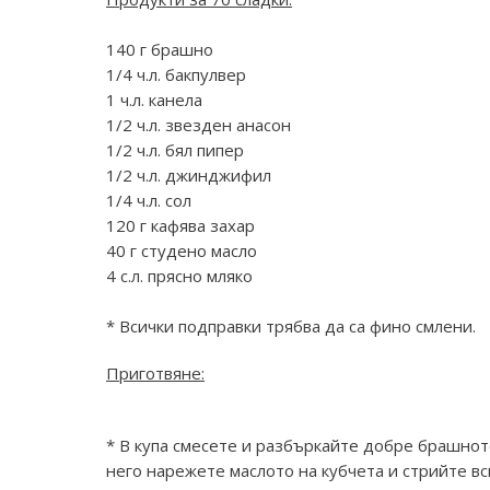
140 г брашно
1/4 ч.л. бакпулвер
1 ч.л. канела
1/2 ч.л. звезден анасон
1/2 ч.л. бял пипер
1/2 ч.л. джинджифил
1/4 ч.л. сол
120 г кафява захар
40 г студено масло
4 с.л. прясно мляко
* Всички подправки трябва да са фино смлени.
Приготвяне:
* В купа смесете и разбъркайте добре брашното
него нарежете маслото на кубчета и стрийте вс