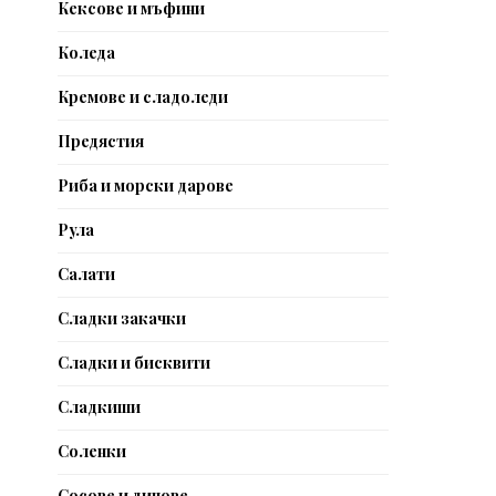
Кексове и мъфини
Коледа
Кремове и сладоледи
Предястия
Риба и морски дарове
Рула
Салати
Сладки закачки
Сладки и бисквити
Сладкиши
Соленки
Сосове и дипове