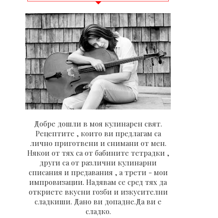
Добре дошли в моя кулинарен свят.
Рецептите , които ви предлагам са
лично приготвени и снимани от мен.
Някои от тях са от бабините тетрадки ,
други са от различни кулинарни
списания и предавания , а трети - мои
импровизации. Надявам се сред тях да
откриете вкусни гозби и изкусителни
сладкиши. Дано ви допадне.Да ви е
сладко.