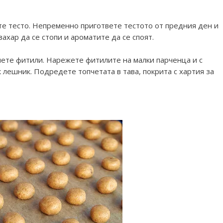
те тесто. Непременно пригответе тестото от предния ден и
захар да се стопи и ароматите да се споят.
мете фитили. Нарежете фитилите на малки парченца и с
 лешник. Подредете топчетата в тава, покрита с хартия за