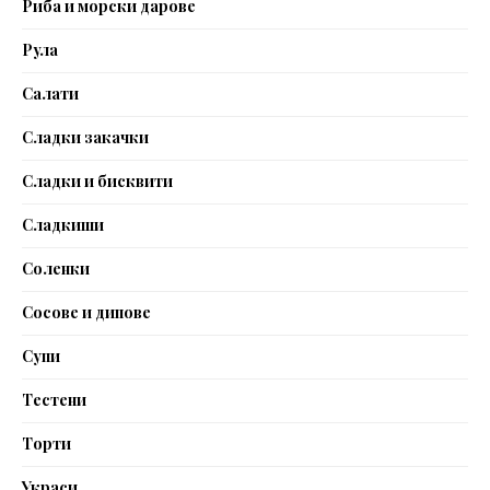
Риба и морски дарове
Рула
Салати
Сладки закачки
Сладки и бисквити
Сладкиши
Соленки
Сосове и дипове
Супи
Тестени
Торти
Украси