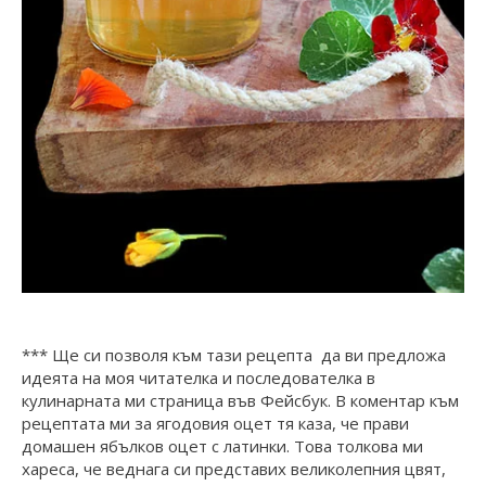
*** Ще си позволя към тази рецепта да ви предложа
идеята на моя читателка и последователка в
кулинарната ми страница във Фейсбук. В коментар към
рецептата ми за ягодовия оцет тя каза, че прави
домашен ябълков оцет с латинки. Това толкова ми
хареса, че веднага си представих великолепния цвят,