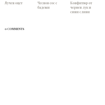
Лучен оцет
Чеснов сос с
Конфитюр от
бадеми
червен лук и
сини сливи
0 COMMENTS