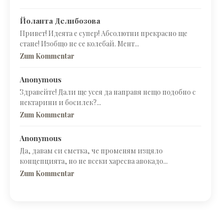
Йоланта Делибозова
Привет! Идеята е супер! Абсолютни прекрасно ще
стане! Изобщо не се колебай. Мент...
Zum Kommentar
Anonymous
Здравейте! Дали ще усея да направя нещо подобно с
нектарини и босилек?...
Zum Kommentar
Anonymous
Да, давам си сметка, че променям изцяло
концепцията, но не всеки харесва авокадо...
Zum Kommentar