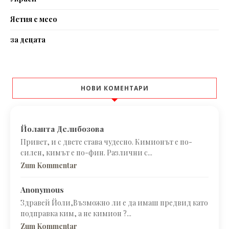
Ястия с месо
за децата
НОВИ КОМЕНТАРИ
Йоланта Делибозова
Привет, и с двете става чудесно. Кимионът е по-
силен, кимът е по-фин. Различни с...
Zum Kommentar
Anonymous
Здравей Йоли,Възможно ли е да имаш предвид като
подправка ким, а не кимион ?...
Zum Kommentar