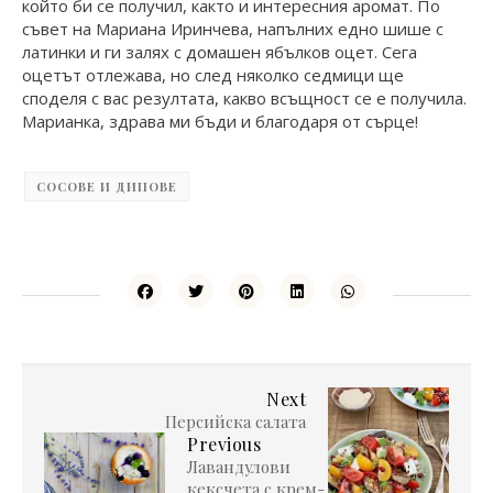
който би се получил, както и интересния аромат. По
съвет на Мариана Иринчева, напълних едно шише с
латинки и ги залях с домашен ябълков оцет. Сега
оцетът отлежава, но след няколко седмици ще
споделя с вас резултата, какво всъщност се е получила.
Марианка, здрава ми бъди и благодаря от сърце!
СОСОВЕ И ДИПОВЕ
Next
Персийска салата
Previous
Лавандулови
кексчета с крем-