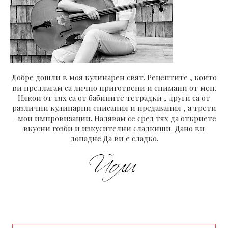
Добре дошли в моя кулинарен свят. Рецептите , които
ви предлагам са лично приготвени и снимани от мен.
Някои от тях са от бабините тетрадки , други са от
различни кулинарни списания и предавания , а трети
- мои импровизации. Надявам се сред тях да откриете
вкусни гозби и изкусителни сладкиши. Дано ви
допадне.Да ви е сладко.