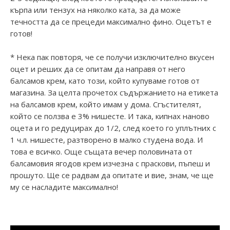
кърпа или тензух на няколко ката, за да може
течността да се прецеди максимално фино. Оцетът е
готов!
* Нека пак повторя, че се получи изключително вкусен
оцет и реших да се опитам да направя от него
балсамов крем, като този, който купуваме готов от
магазина. За целта прочетох съдържанието на етикета
на балсамов крем, който имам у дома. Сгъстителят,
който се ползва е 3% нишесте. И така, кипнах наново
оцета и го редуцирах до 1/2, след което го уплътних с
1 ч.л. нишесте, разтворено в малко студена вода. И
това е всичко. Още същата вечер половината от
балсамовия ягодов крем изчезна с праскови, пъпеш и
прошуто. Ще се радвам да опитате и вие, знам, че ще
му се насладите максимално!