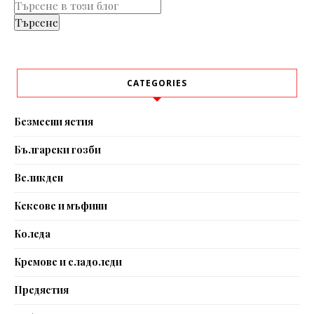
CATEGORIES
Безмесни ястия
Български гозби
Великден
Кексове и мъфини
Коледа
Кремове и сладоледи
Предястия