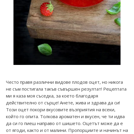
Често правя различни видове плодов оцет, но никога
не съм постигала такъв съвършен резултат! Рецептата
ми я каза моя съседка, за което благодаря
действително от сърце! Анете, жива и здрава да си!
Този оцет покори вкусовите възприятия на всеки,
който го опита. Толкова ароматен и вкусен, че ти идва
да си го пиеш направо от шишето. Оцетът може да е
от ягоди, както и от малини. Пропорциите и начинът на