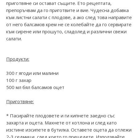
приготвяне си остават същите. Ето рецептата,
препоръчвам да го приготвите и вие. Чудесна добавка
към листни салати с плодове, а ако след това направите
от него балсамов крем не се колебайте да го сервирате
към сирене или прошуто, сладолед и различни свежи
салати.
Продукти:
300 г ягоди или малини
100 г захар
500 мл бял балсамов оцет
Приготвяне:
* Пасирайте плодовете и ги кипнете заедно със
захарта и оцета. Махнете от котлона и след като
изстине изсипете в бутилка. Оставете оцета да отлежи
2-3 седмици, след което го прецедете. Използвайте