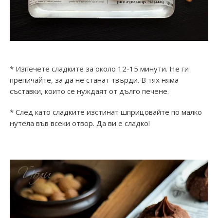
* Изпечете сладките за около 12-15 минути. Не ги
препичайте, за да не станат твърди. В тях няма
съставки, които се нуждаят от дълго печене.
* След като сладките изстинат шприцовайте по малко
нутела във всеки отвор. Да ви е сладко!