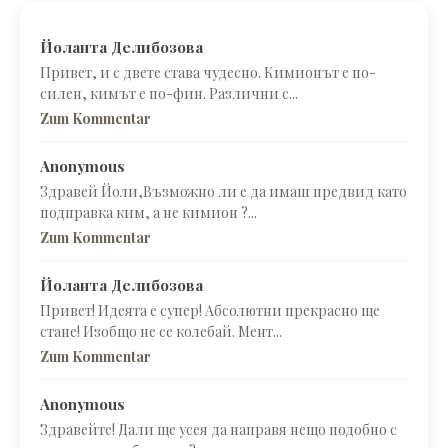
Йоланта Делибозова
Привет, и с двете става чудесно. Кимионът е по-
силен, кимът е по-фин. Различни с...
Zum Kommentar
Anonymous
Здравей Йоли,Възможно ли е да имаш предвид като
подправка ким, а не кимион ?...
Zum Kommentar
Йоланта Делибозова
Привет! Идеята е супер! Абсолютни прекрасно ще
стане! Изобщо не се колебай. Мент...
Zum Kommentar
Anonymous
Здравейте! Дали ще усея да направя нещо подобно с