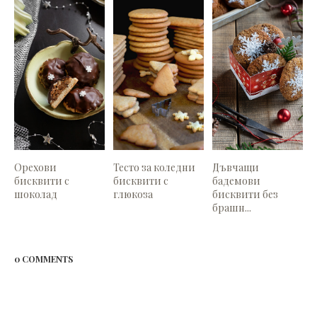
Орехови
Тесто за коледни
Дъвчащи
бисквити с
бисквити с
бадемови
шоколад
глюкоза
бисквити без
брашн...
0 COMMENTS