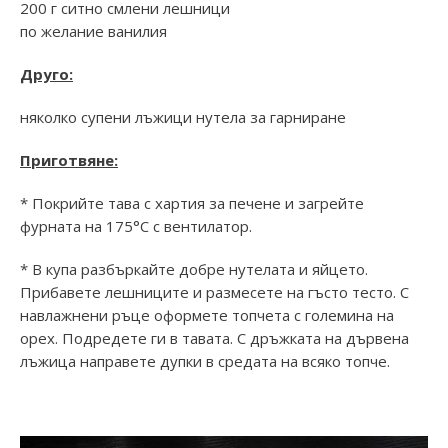
200 г ситно смлени лешници
по желание ванилия
Друго:
няколко супени лъжици нутела за гарниране
Приготвяне:
* Покрийте тава с хартия за печене и загрейте
фурната на 175°C с вентилатор.
* В купа разбъркайте добре нутелата и яйцето.
Прибавете лешниците и размесете на гъсто тесто. С
навлажнени ръце оформете топчета с големина на
орех. Подредете ги в тавата. С дръжката на дървена
лъжица направете дупки в средата на всяко топче.