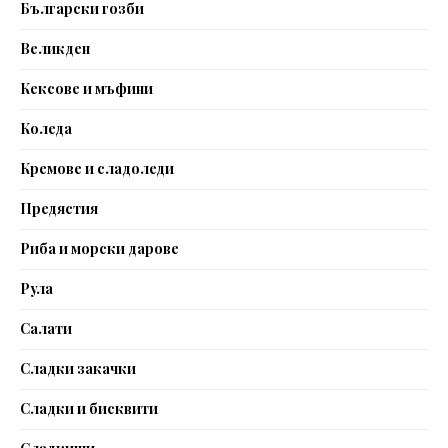
Български гозби
Великден
Кексове и мъфини
Коледа
Кремове и сладоледи
Предястия
Риба и морски дарове
Рула
Салати
Сладки закачки
Сладки и бисквити