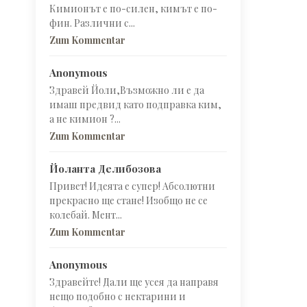
Кимионът е по-силен, кимът е по-
фин. Различни с...
Zum Kommentar
Anonymous
Здравей Йоли,Възможно ли е да
имаш предвид като подправка ким,
а не кимион ?...
Zum Kommentar
Йоланта Делибозова
Привет! Идеята е супер! Абсолютни
прекрасно ще стане! Изобщо не се
колебай. Мент...
Zum Kommentar
Anonymous
Здравейте! Дали ще усея да направя
нещо подобно с нектарини и