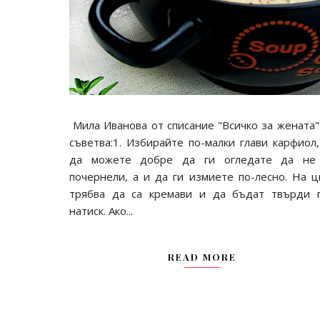
Мила Иванова от списание "Всичко за жената"
съветва:1. Избирайте по-малки глави карфиол,
да можете добре да ги огледате да не
почернели, а и да ги измиете по-лесно. На ц
трябва да са кремави и да бъдат твърди 
натиск. Ако...
READ MORE