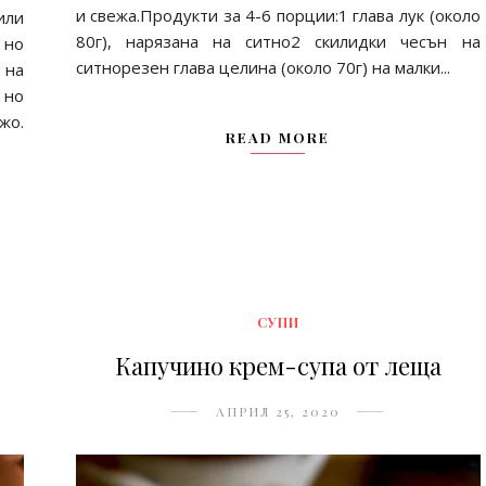
и свежа.Продукти за 4-6 порции:1 глава лук (около
или
80г), нарязана на ситно2 скилидки чесън на
 но
ситнорезен глава целина (около 70г) на малки...
 на
 но
жо.
READ MORE
СУПИ
Капучино крем-супа от леща
АПРИЛ 25, 2020