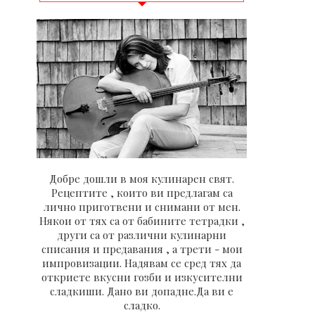
Добре дошли в моя кулинарен свят.
Рецептите , които ви предлагам са
лично приготвени и снимани от мен.
Някои от тях са от бабините тетрадки ,
други са от различни кулинарни
списания и предавания , а трети - мои
импровизации. Надявам се сред тях да
откриете вкусни гозби и изкусителни
сладкиши. Дано ви допадне.Да ви е
сладко.