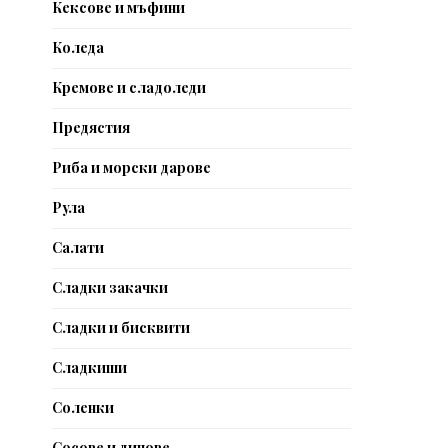
Кексове и мъфини
Коледа
Кремове и сладоледи
Предястия
Риба и морски дарове
Рула
Салати
Сладки закачки
Сладки и бисквити
Сладкиши
Соленки
Сосове и дипове