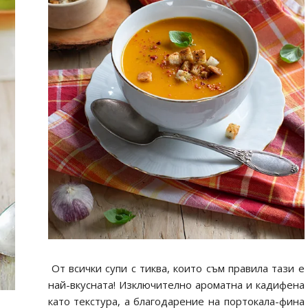
От всички супи с тиква, които съм правила тази е
най-вкусната! Изключително ароматна и кадифена
като текстура, а благодарение на портокала-фина