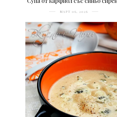
Супа от карфиол със синьо сире
МАРТ 06, 2026