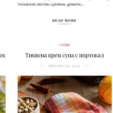
тоскански зехтин, целина, домати,...
READ MORE
СУПИ
лек
Тиквена крем супа с портокал
ЯНУАРИ 05, 2024