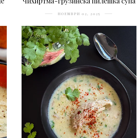
не
Чихиртма-грузинска пилешка супа
НОЕМВРИ 02, 2025