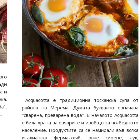
ого
ади
х и
ка.
Acquacotta е традиционна тосканска супа от
а",
района на Мерема. Думата буквално означава
.
"сварена, преварена вода". В началото Acquacotta
е била храна за овчарите и изобщо за по-бедното
население. Продуктите са се намирали във всяка
италианска ферма-хляб, овче сирене, лук,