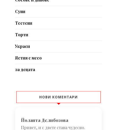
Супи
Тестени
Торти
Украси
Ястия с месо
за децата
НОВИ КОМЕНТАРИ
Йоланта Делибозова
Привет, и с двете става чудесно.