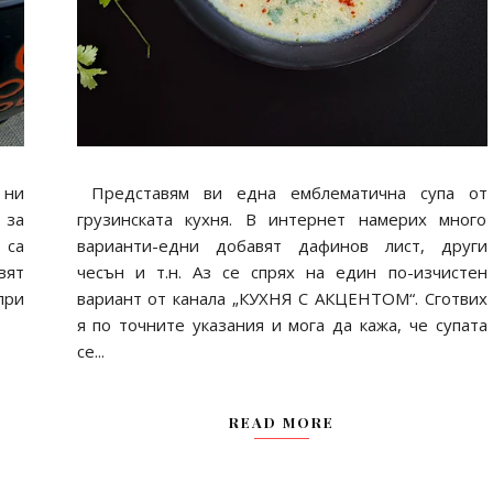
 ни
Представям ви една емблематична супа от
 за
грузинската кухня. В интернет намерих много
 са
варианти-едни добавят дафинов лист, други
вят
чесън и т.н. Аз се спрях на един по-изчистен
при
вариант от канала „КУХНЯ С АКЦЕНТОМ“. Сготвих
я по точните указания и мога да кажа, че супата
се...
READ MORE