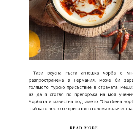
Тази вкусна гъста агнешка чорба е мн
разпространена в Германия, може би зар
голямото турско присъствие в страната. Реши
аз да я сготвя по препоръка на моя ученич
Чорбата е известна под името "Сватбена чорб
тъй като често се приготвя в големи количества..
READ MORE