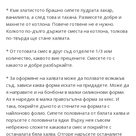
* Към златистото брашно сипете пудрата захар,
ванилията, а след това и тахана. Размесете добре и
махнете от котлона. Повече готвене не е нужно.
Колкото по-дълго държите сместа на котлона, толкова
по-твърда ще стане халвата.
* От готовата смес в друг съд отделете 1/3 или
количество, каквото вие прецените. Смесете го с
какаото и добре разбъркайте.
* За оформяне на халвата може да ползвате всякакъв
съд, зависи каква форма искате на придадете. Може да
я направите и на бонбони в малки силиконови форми.
Аз я наредих в малка правоъгълна форма за кекс. И
така, покрийте дъното и стените на формата с
найлоново фолио. Сипете половината от бялата халва и
поръсете с половината ядки. Върху нея съвсем
небрежно сложете какаовата смес и покрийте с
останалата бяла халва. Отгоре наръсете останалите