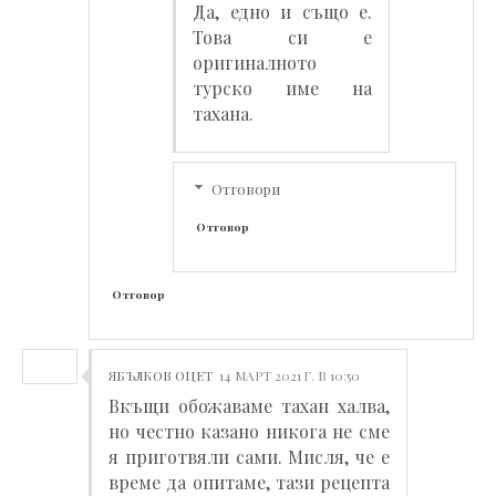
Да, едно и също е.
Това си е
оригиналното
турско име на
тахана.
Отговори
Отговор
Отговор
ЯБЪЛКОВ ОЦЕТ
14 МАРТ 2021 Г. В 10:50
Вкъщи обожаваме тахан халва,
но честно казано никога не сме
я приготвяли сами. Мисля, че е
време да опитаме, тази рецепта