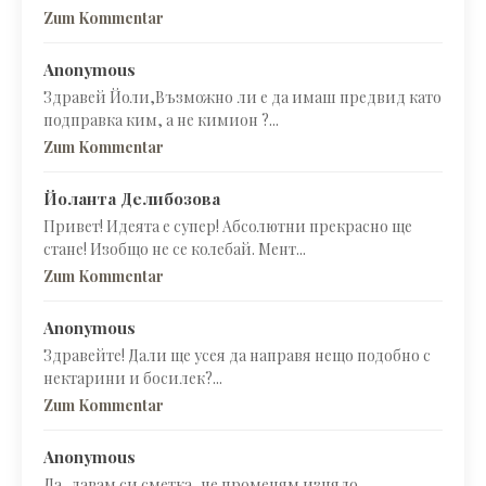
Zum Kommentar
Anonymous
Здравей Йоли,Възможно ли е да имаш предвид като
подправка ким, а не кимион ?...
Zum Kommentar
Йоланта Делибозова
Привет! Идеята е супер! Абсолютни прекрасно ще
стане! Изобщо не се колебай. Мент...
Zum Kommentar
Anonymous
Здравейте! Дали ще усея да направя нещо подобно с
нектарини и босилек?...
Zum Kommentar
Anonymous
Да, давам си сметка, че променям изцяло