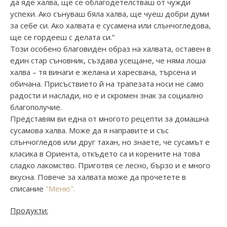
да яде халва, ще се облагодетелстваш от чужди
успехи. Ако сънуваш бяла халва, ще чуеш добри думи
за себе си. Ако халвата е сусамена или слънчогледова,
ще се гордееш с делата си.”
Този особено благовиден образ на халвата, оставен в
един стар съновник, създава усещане, че няма лоша
халва – тя винаги е желана и харесвана, търсена и
обичана. Присъствието й на трапезата носи не само
радости и наслади, но е и скромен знак за социално
благополучие.
Представям ви една от многото рецепти за домашна
сусамова халва. Може да я направите и със
слънчогледов или друг тахан, но знаете, че сусамът е
класика в Ориента, откъдето са и корените на това
сладко лакомство. Приготвя се лесно, бързо и е много
вкусна. Повече за халвата може да прочетете в
списание
"Меню".
Продукти: