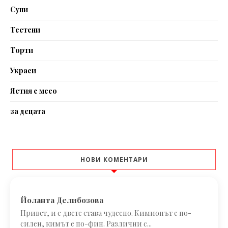
Супи
Тестени
Торти
Украси
Ястия с месо
за децата
НОВИ КОМЕНТАРИ
Йоланта Делибозова
Привет, и с двете става чудесно. Кимионът е по-
силен, кимът е по-фин. Различни с...