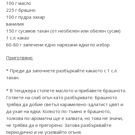
100 г масло
225 г брашно
100 г пудра захар
ванилия
150 г сусамов тахан (от необелен или обелен сусам)
1 с.л. какао
60-80 г запечени едно нарязани ядки по избор
Приготвяне:
* Преди да започнете разбъркайте какаото с 1 с.л.
тахан.
* В тенджера стопете маслото и прибавете брашното.
Гответе на слаб огън като разбърквате. Брашното
трябва да добие светъл карамелено-здлатист цвят и
да ухае на ядки. Колкото по-тъмно е брашното,
толкова по-ароматна ще е халвата, но това не значи,
че трябва да е прегорено. Затова разбърквайте
периодично и не усилвайте огъня.