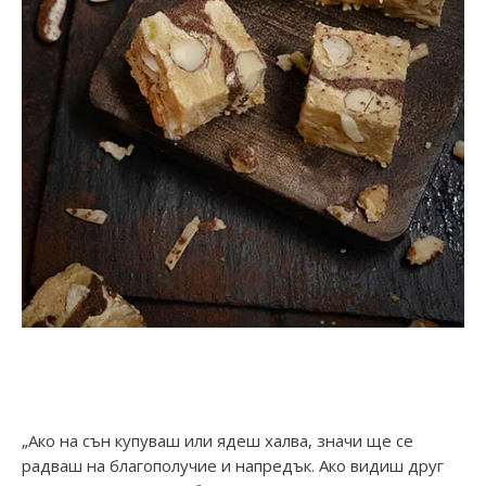
„Ако на сън купуваш или ядеш халва, значи ще се
радваш на благополучие и напредък. Ако видиш друг