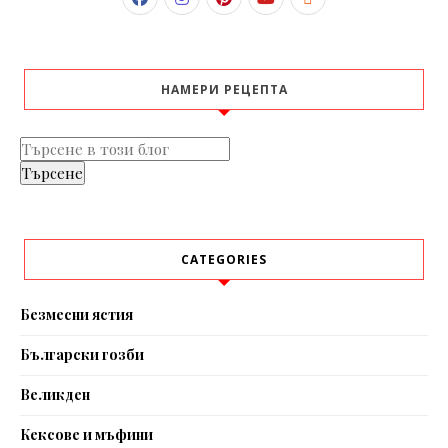
НАМЕРИ РЕЦЕПТА
CATEGORIES
Безмесни ястия
Български гозби
Великден
Кексове и мъфини