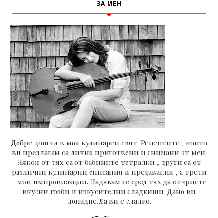
ЗА МЕН
Добре дошли в моя кулинарен свят. Рецептите , които
ви предлагам са лично приготвени и снимани от мен.
Някои от тях са от бабините тетрадки , други са от
различни кулинарни списания и предавания , а трети
- мои импровизации. Надявам се сред тях да откриете
вкусни гозби и изкусителни сладкиши. Дано ви
допадне.Да ви е сладко.