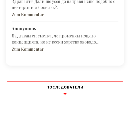
Здравейте! Дали ще усея да направя нещо подобно с
нектарини и босилек?...
Zum Kommentar
Anonymous
Да, давам си сметка, че променям изцяло
концепцията, но не всеки харесва авокадо...
Zum Kommentar
ПОСЛЕДОВАТЕЛИ