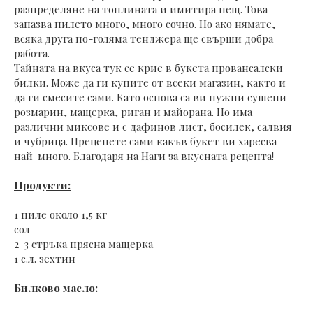
разпределяне на топлината и имитира пещ. Това
запазва пилето много, много сочно. Но ако нямате,
всяка друга по-голяма тенджера ще свърши добра
работа.
Тайната на вкуса тук се крие в букета провансалски
билки. Може да ги купите от всеки магазин, както и
да ги смесите сами. Като основа са ви нужни сушени
розмарин, мащерка, риган и майорана. Но има
различни миксове и с дафинов лист, босилек, салвия
и чубрица. Преценете сами какъв букет ви харесва
най-много. Благодаря на Наги за вкусната рецепта!
Продукти:
1 пиле около 1,5 кг
сол
2-3 стръка прясна мащерка
1 с.л. зехтин
Билково масло: