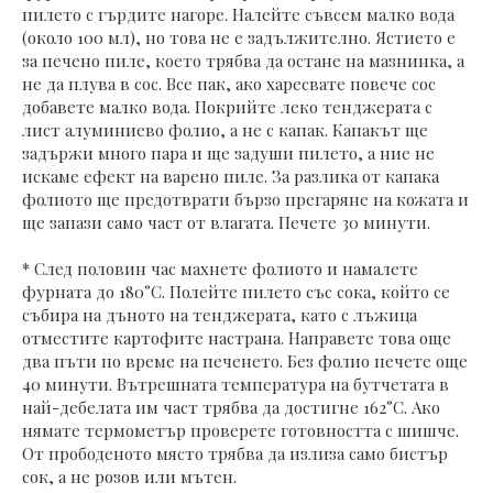
пилето с гърдите нагоре. Налейте съвсем малко вода
(около 100 мл), но това не е задължително. Ястието е
за печено пиле, което трябва да остане на мазнинка, а
не да плува в сос. Все пак, ако харесвате повече сос
добавете малко вода. Покрийте леко тенджерата с
лист алуминиево фолио, а не с капак. Капакът ще
задържи много пара и ще задуши пилето, а ние не
искаме ефект на варено пиле. За разлика от капака
фолиото ще предотврати бързо прегаряне на кожата и
ще запази само част от влагата. Печете 30 минути.
* След половин час махнете фолиото и намалете
фурната до 180°C. Полейте пилето със сока, който се
събира на дъното на тенджерата, като с лъжица
отместите картофите настрана. Направете това още
два пъти по време на печенето. Без фолио печете още
40 минути. Вътрешната температура на бутчетата в
най-дебелата им част трябва да достигне 162°C. Ако
нямате термометър проверете готовността с шишче.
От прободеното място трябва да излиза само бистър
сок, а не розов или мътен.