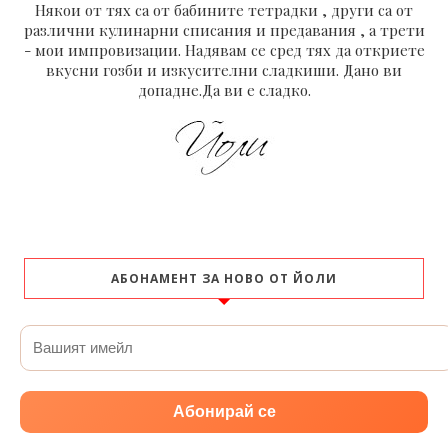
Някои от тях са от бабините тетрадки , други са от
различни кулинарни списания и предавания , а трети
- мои импровизации. Надявам се сред тях да откриете
вкусни гозби и изкусителни сладкиши. Дано ви
допадне.Да ви е сладко.
АБОНАМЕНТ ЗА НОВО ОТ ЙОЛИ
Абонирай се