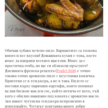
Обичам хубаво печено пиле. Вариантите са толкова
много и все вкусни! Домашната кухня е това, което
може да направи всекиго щастлив. Може да е
простичка гозба, но ще си оближеш пръстите!
Днешната френска рецепта (
Poulet Rôti)
е точно
такава-сочно ароматно пиле с неустоима кожичка.
Приготвя се в тенджера, а не в тава. Пилето се
поставя върху нарязани картофи, които попиват
целия билков-маслен сос, който изтича от него, тъй
като е обилно намазано под кожата с ароматно масло.
Ако имате чугунена тенджера непременно я
използвайте. Чугунът осигурява много добро