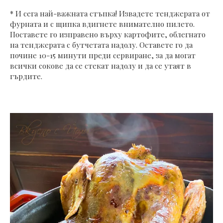
* И сега най-важната стъпка! Извадете тенджерата от
фурната и с щипка вдигнете внимателно пилето.
Поставете го изправено върху картофите, облегнато
на тенджерата с бутчетата надолу. Оставете го да
почине 10-15 минути преди сервиране, за да могат
всички сокове да се стекат надолу и да се утаят в
гърдите.