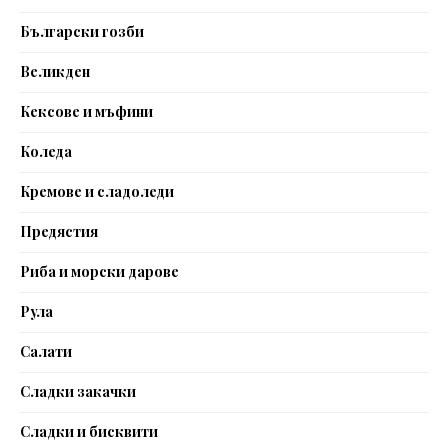
Български гозби
Великден
Кексове и мъфини
Коледа
Кремове и сладоледи
Предястия
Риба и морски дарове
Рула
Салати
Сладки закачки
Сладки и бисквити