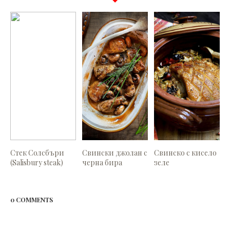
Стек Солсбъри
Свински джолан с
Свинско с кисело
(Salisbury steak)
черна бира
зеле
0 COMMENTS