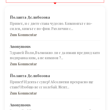
Йоланта Делибозова
Привет, и с двете става чудесно. Кимионът е по-
силен, кимът е по-фин. Различни с...
Zum Kommentar
Anonymous
Здравей Йоли,Възможно ли е да имаш предвид като
подправка ким, а не кимион ?...
Zum Kommentar
Йоланта Делибозова
Привет! Идеята е супер! Абсолютни прекрасно ще
стане! Изобщо не се колебай. Мент...
Zum Kommentar
Anonymous