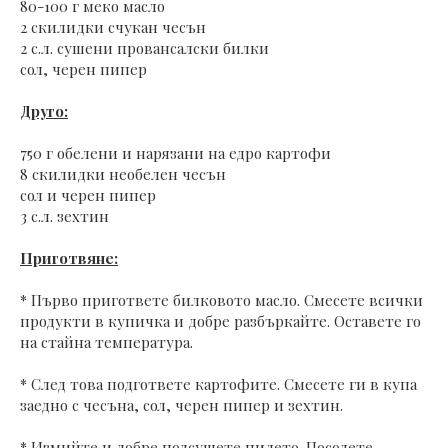
80-100 г меко масло
2 скилидки счукан чесън
2 с.л. сушени провансалски билки
сол, черен пипер
Друго:
750 г обелени и нарязани на едро картофи
8 скилидки необелен чесън
сол и черен пипер
3 с.л. зехтин
Приготвяне:
* Първо пригответе билковото масло. Смесете всички
продукти в купичка и добре разбъркайте. Оставете го
на стайна температура.
* След това подгответе картофите. Смесете ги в купа
заедно с чесъна, сол, черен пипер и зехтин.
* Измийте и добре подсушете пилето. Посолете.