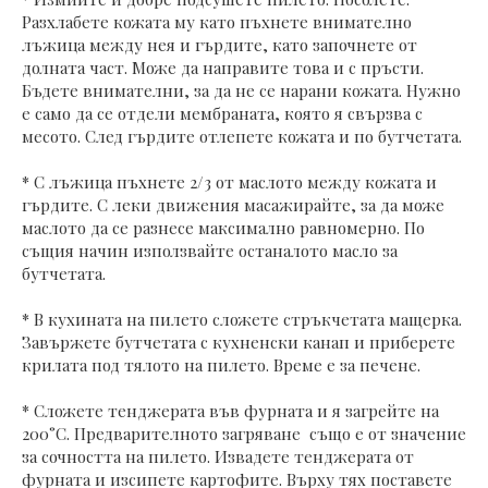
Разхлабете кожата му като пъхнете внимателно
лъжица между нея и гърдите, като започнете от
долната част. Може да направите това и с пръсти.
Бъдете внимателни, за да не се нарани кожата. Нужно
е само да се отдели мембраната, която я свързва с
месото. След гърдите отлепете кожата и по бутчетата.
* С лъжица пъхнете 2/3 от маслото между кожата и
гърдите. С леки движения масажирайте, за да може
маслото да се разнесе максимално равномерно. По
същия начин използвайте останалото масло за
бутчетата.
* В кухината на пилето сложете стръкчетата мащерка.
Завържете бутчетата с кухненски канап и приберете
крилата под тялото на пилето. Време е за печене.
* Сложете тенджерата във фурната и я загрейте на
200°C. Предварителното загряване също е от значение
за сочността на пилето. Извадете тенджерата от
фурната и изсипете картофите. Върху тях поставете