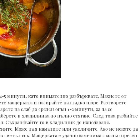
 4-5 минути, като внимателно разбърквате. Махнете от
нете мащерката и пасирайте на гладко пюре. Разтворете
рете на слаб до среден огън 1-2 минути, за да се
иберете в хладилника до пълно стягане. След това разбийте
ел. Съхранявайте го в хладилник до използване.
сиите. Може да я намалите или увеличите. Ако не искате да
ъв светъл сок. Мащерката е удачно заменима с малко пресен