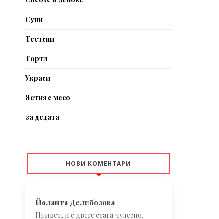
Супи
Тестени
Торти
Украси
Ястия с месо
за децата
НОВИ КОМЕНТАРИ
Йоланта Делибозова
Привет, и с двете става чудесно.