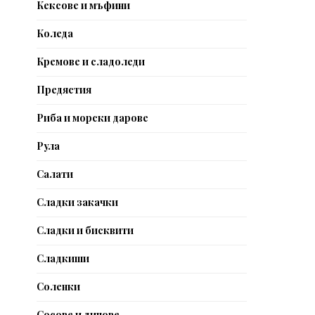
Кексове и мъфини
Коледа
Кремове и сладоледи
Предястия
Риба и морски дарове
Рула
Салати
Сладки закачки
Сладки и бисквити
Сладкиши
Соленки
Сосове и дипове