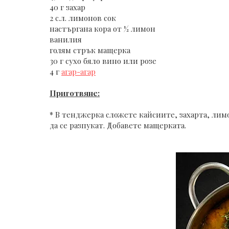
40 г захар
2 с.л. лимонов сок
настъргана кора от ½ лимон
ванилия
голям стрък мащерка
30 г сухо бяло вино или розе
4 г
агар-агар
Приготвяне:
* В тенджерка сложете кайсиите, захарта, лим
да се разпукат. Добавете мащерката.