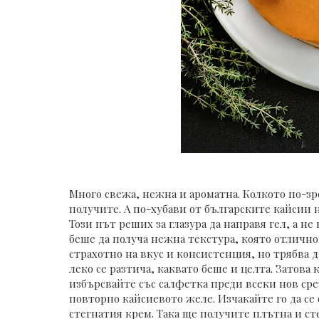
Много свежа, нежна и ароматна. Колкото по-зр
получите. А по-хубави от българските кайсии н
Този път реших за глазура да направя гел, а н
беше да получа нежна текстура, която отлично
страхотно на вкус и консистенция, но трябва д
леко се разтича, каквато беше и целта. Затова
избърсвайте със салфетка преди всеки нов срез
повторно кайсиевото желе. Изчакайте го да се
стегнатия крем. Така ще получите плътна и сте