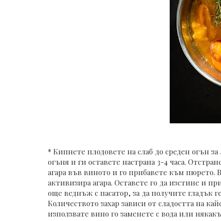
* Кипнете плодовете на слаб до среден огън за
огъня и ги оставете настрана 3-4 часа. Отстра
агара във виното и го прибавете към пюрето. Ва
активизира агара. Оставете го да изстине и пр
още веднъж с пасатор, за да получите гладък г
Количеството захар зависи от сладостта на кай
използвате вино го заменете с вода или някак