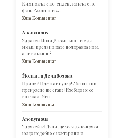
Кимионът е по-силен, кимът е по-
фин. Различни с...
Zum Kommentar
Anonymous
Здравей Йоли,Възможно ли е да
имаш предвид като подправка ким,
а не кимион ?...
Zum Kommentar
Йоланта Делибозова
Привет! Идеята е супер! Абсолютни
прекрасно ще стане! Изобщо не се
колебай. Мент...
Zum Kommentar
Anonymous
Здравейте! Дали ще усея да направя
нещо подобно с нектарини и