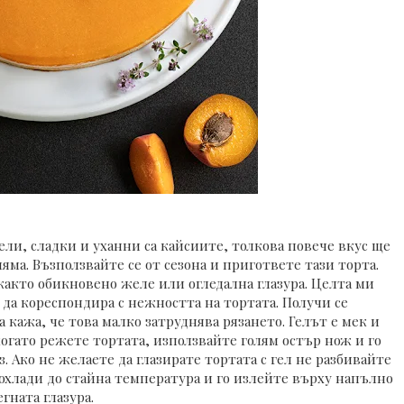
ели, сладки и уханни са кайсиите, толкова повече вкус ще
яма. Възползвайте се от сезона и пригответе тази торта.
е както обикновено желе или огледална глазура. Целта ми
 да кореспондира с нежността на тортата. Получи се
а кажа, че това малко затруднява рязането. Гелът е мек и
 когато режете тортата, използвайте голям остър нож и го
. Ако не желаете да глазирате тортата с гел не разбивайте
 охлади до стайна температура и го излейте върху напълно
гната глазура.