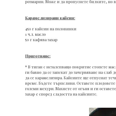
розмарин. Може и да пропуснете билките, но в
Карамелизирани кайсии:
450 г кайсии на половинки
1 ч.л. масло
50 г кафява захар
Приготвяне:
* В тиган с незалепващо покритие стопете масл
ги бавно да се запекат до зачервяване на слаб д
да се карамелизира. Кайсиите ще отпуснат те
време. Бъдете търпеливи. Оставете плодовете д
големи мехури. Махнете от огъня и ги оставете
захар е според сладостта на кайсиите.