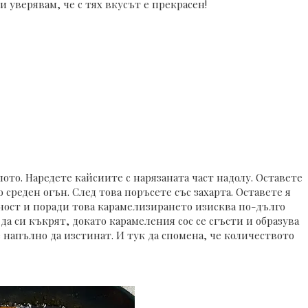
и уверявам, че с тях вкусът е прекрасен!
ото. Наредете кайсиите с нарязаната част надолу. Оставете
о среден огън. След това поръсете със захарта. Оставете я
чност и поради това карамелизирането изисква по-дълго
а си къкрят, докато карамеления сос се сгъсти и образува
 напълно да изстинат. И тук да спомена, че количеството