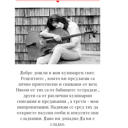
Добре дошли в моя кулинарен свят.
Рецептите , които ви предлагам са
лично приготвени и снимани от мен.
Някои от тях са от бабините тетрадки ,
други са от различни кулинарни
списания и предавания , а трети - мои
импровизации. Надявам се сред тях да
откриете вкусни гозби и изкусителни
сладкиши. Дано ви допадне.Да ви е
сладко.