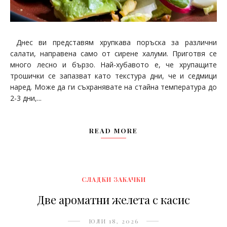
Днес ви представям хрупкава поръска за различни
салати, направена само от сирене халуми. Приготвя се
много лесно и бързо. Най-хубавото е, че хрупащите
трошички се запазват като текстура дни, че и седмици
наред. Може да ги съхранявате на стайна температура до
2-3 дни,...
READ MORE
СЛАДКИ ЗАКАЧКИ
Две ароматни желета с касис
ЮЛИ 18, 2026