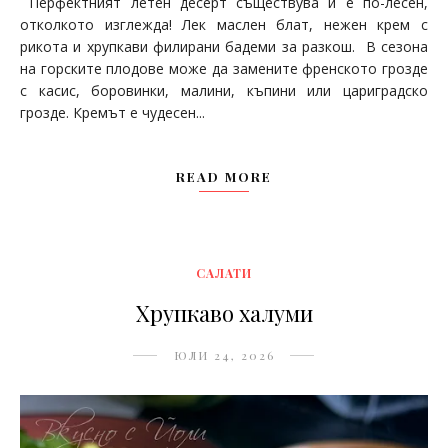
Перфектният летен десерт съществува и е по-лесен,
отколкото изглежда! Лек маслен блат, нежен крем с
рикота и хрупкави филирани бадеми за разкош. В сезона
на горските плодове може да замените френското грозде
с касис, боровинки, малини, къпини или цариградско
грозде. Кремът е чудесен...
READ MORE
САЛАТИ
Хрупкаво халуми
ЮЛИ 24, 2026