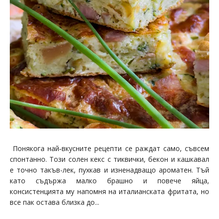
Понякога най‑вкусните рецепти се раждат само, съвсем
спонтанно. Този солен кекс с тиквички, бекон и кашкавал
е точно такъв-лек, пухкав и изненадващо ароматен. Тъй
като съдържа малко брашно и повече яйца,
консистенцията му напомня на италианската фритата, но
все пак остава близка до...