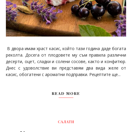
В двора имам храст касис, който тази година даде богата
реколта. Досега от плодовете му съм правила различни
десерти, оцет, сладки и солени сосове, както и конфитюр.
Днес с удоволствие ви представям два вида желе от
касис, обогатени с ароматни подправки. Рецептите ще...
READ MORE
САЛАТИ