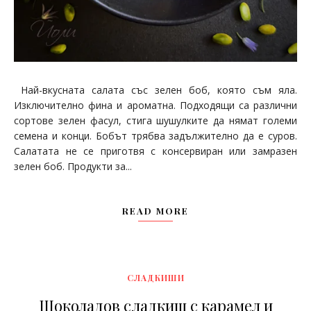
Най-вкусната салата със зелен боб, която съм яла.
Изключително фина и ароматна. Подходящи са различни
сортове зелен фасул, стига шушулките да нямат големи
семена и конци. Бобът трябва задължително да е суров.
Салатата не се приготвя с консервиран или замразен
зелен боб. Продукти за...
READ MORE
СЛАДКИШИ
Шоколадов сладкиш с карамел и