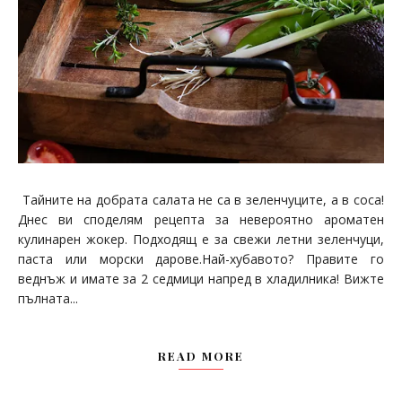
Тайните на добрата салата не са в зеленчуците, а в соса!
Днес ви споделям рецепта за невероятно ароматен
кулинарен жокер. Подходящ е за свежи летни зеленчуци,
паста или морски дарове.Най-хубавото? Правите го
веднъж и имате за 2 седмици напред в хладилника! Вижте
пълната...
READ MORE