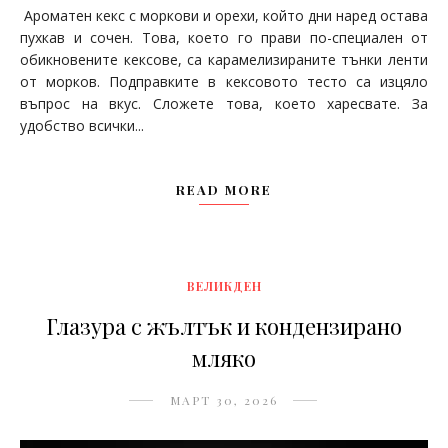
Ароматен кекс с моркови и орехи, който дни наред остава
пухкав и сочен. Това, което го прави по-специален от
обикновените кексове, са карамелизираните тънки ленти
от морков. Подправките в кексовото тесто са изцяло
въпрос на вкус. Сложете това, което харесвате. За
удобство всички...
READ MORE
ВЕЛИКДЕН
Глазура с жълтък и кондензирано
мляко
МАРТ 30, 2026