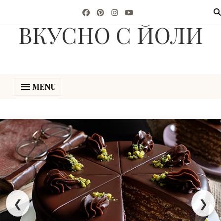
ВКУСНО С ЙОЛИ
MENU
❮
❯