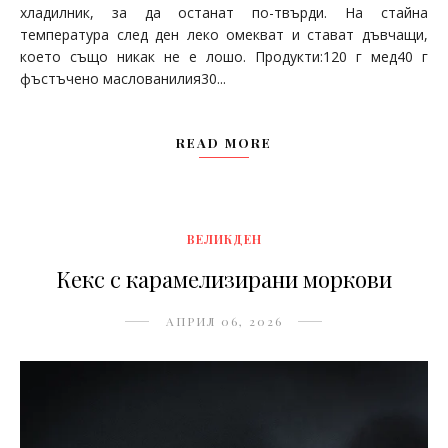
хладилник, за да останат по-твърди. На стайна
температура след ден леко омекват и стават дъвчащи,
което също никак не е лошо. Продукти:120 г мед40 г
фъстъчено маслованилия30...
READ MORE
ВЕЛИКДЕН
Кекс с карамелизирани моркови
АПРИЛ 06, 2026