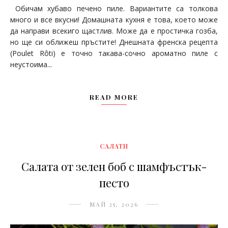
Обичам хубаво печено пиле. Вариантите са толкова
много и все вкусни! Домашната кухня е това, което може
да направи всекиго щастлив. Може да е простичка гозба,
но ще си оближеш пръстите! Днешната френска рецепта
(Poulet Rôti) е точно такава-сочно ароматно пиле с
неустоима...
READ MORE
САЛАТИ
Салата от зелен боб с шамфъстък-
песто
МАЙ 25, 2026