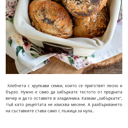
Хлебчета с хрупкави семки, които се приготвят лесно и
бързо. Нужно е само да забъркате тестото от предната
вечер и да го оставите в хладилника. Казвам „забъркате“,
тъй като рецептата не изисква месене. А разбъркването
на съставките става само с лъжица за нула...