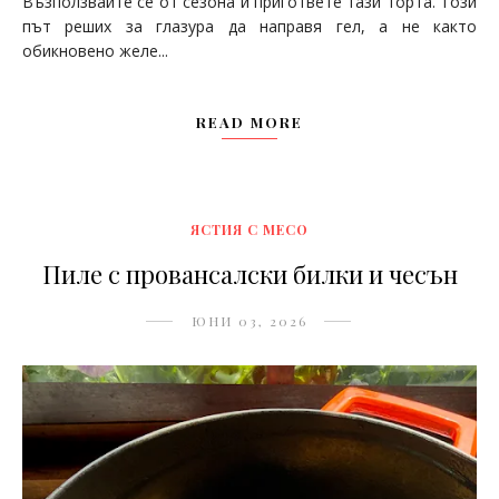
Възползвайте се от сезона и пригответе тази торта. Този
път реших за глазура да направя гел, а не както
обикновено желе...
READ MORE
ЯСТИЯ С МЕСО
Пиле с провансалски билки и чесън
ЮНИ 03, 2026