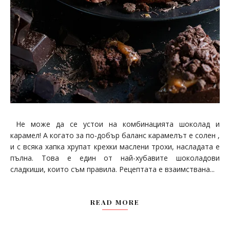
Не може да се устои на комбинацията шоколад и
карамел! А когато за по-добър баланс карамелът е солен ,
и с всяка хапка хрупат крехки маслени трохи, насладата е
пълна. Това е един от най-хубавите шоколадови
сладкиши, които съм правила. Рецептата е взаимствана...
READ MORE