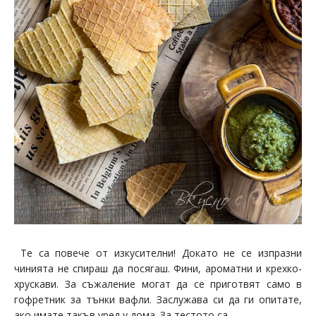
Те са повече от изкусителни! Докато не се изпразни
чинията не спираш да посягаш. Фини, ароматни и крехко-
хрускави. За съжаление могат да се приготвят само в
гофретник за тънки вафли. Заслужава си да ги опитате,
ако имате такъв уред у дома. За тестото са...