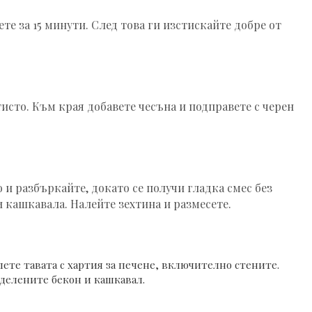
те за 15 минути. След това ги изстискайте добре от
исто. Към края добавете чесъна и подправете с черен
 и разбъркайте, докато се получи гладка смес без
и кашкавала. Налейте зехтина и размесете.
лете тавата с хартия за печене, включително стените.
тделените бекон и кашкавал.