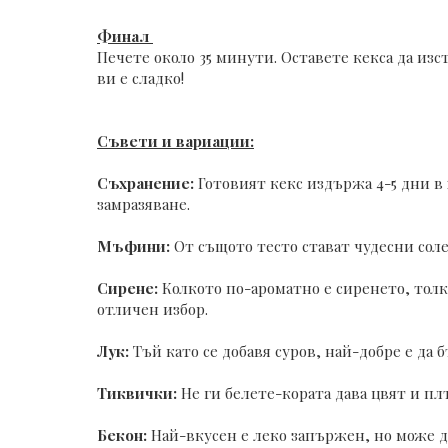
Финал
Печете около 35 минути. Оставете кекса да изс
ви е сладко!
Съвети и вариации:
Съхранение:
Готовият кекс издържа 4-5 дни в 
замразяване.
Мъфини:
От същото тесто стават чудесни со
Сирене:
Колкото по-ароматно е сиренето, толко
отличен избор.
Лук:
Тъй като се добавя суров, най-добре е да б
Тиквички:
Не ги белете-кората дава цвят и пл
Бекон:
Най-вкусен е леко запържен, но може да