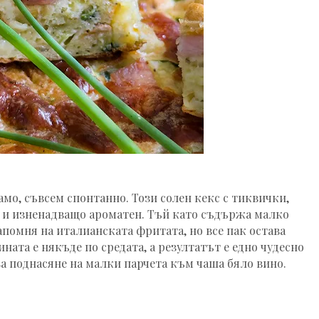
мо, съвсем спонтанно. Този солен кекс с тиквички,
в и изненадващо ароматен. Тъй като съдържа малко
помня на италианската фритата, но все пак остава
ната е някъде по средата, а резултатът е едно чудесно
 за поднасяне на малки парчета към чаша бяло вино.