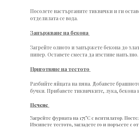
Посолете настърганите тиквички и ги оставе
отделилата се вода.
Запържване на бекона
Загрейте олиото и запържете бекона до злат
пипер. Оставете сместа да изстине напълно.
Приготвяне на тестото
Разбийте яйцата на пяна. Добавете брашното
бучки. Прибавете тиквичките, лука, бекона 
Печене
Загрейте фурната на 175°C с вентилатор. Посте
Изсипете тестото, загладете го и поръсете с о