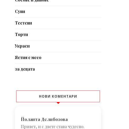
Супи
Тестени
Торти
Украси
Ястия с месо
за децата
НОВИ КОМЕНТАРИ
Йоланта Делибозова
Привет, и с двете става чудесно.