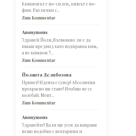
Кимионът е по-силен, кимът е по-
фин. Различни с...
Zum Kommentar
Anonymous
Здравей Йоли,Възможно ли е да
имаш предвид като подправка ким,
а не кимион ?...
Zum Kommentar
Йоланта Делибозова
Привет! Идеята е супер! Абсолютни
прекрасно ще стане! Изобщо не се
колебай. Мент...
Zum Kommentar
Anonymous
Здравейте! Дали ще усея да направя
нещо подобно с нектарини и