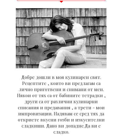
Добре дошли в моя кулинарен свят.
Рецептите , които ви предлагам са
лично приготвени и снимани от мен.
Някои от тях са от бабините тетрадки ,
други са от различни кулинарни
списания и предавания , а трети - мои
импровизации. Надявам се сред тях да
откриете вкусни гозби и изкусителни
сладкиши. Дано ви допадне.Да ви е
сладко.