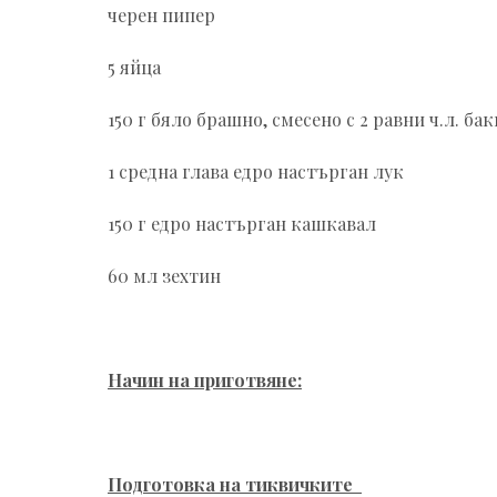
черен пипер
5 яйца
150 г бяло брашно, смесено с 2 равни ч.л. ба
1 средна глава едро настърган лук
150 г едро настърган кашкавал
60 мл зехтин
Начин на приготвяне:
Подготовка на тиквичките