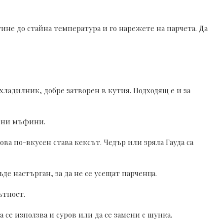
тине до стайна температура и го нарежете на парчета. Да
хладилник, добре затворен в кутия. Подходящ е и за
лени мъфини.
ва по-вкусен става кексът. Чедър или зряла Гауда са
ъде настърган, за да не се усещат парченца.
ътност.
 се използва и суров или да се замени с шунка.