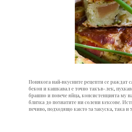
Понякога най‑вкусните рецепти се раждат са
бекон и кашкавал е точно такъв-лек, пухка
брашно и повече яйца, консистенцията му на
близка до познатите ни солени кексове. Исти
печиво, подходящо както за закуска, така и