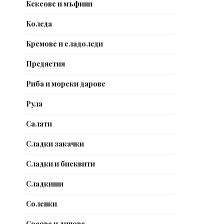
Кексове и мъфини
Коледа
Кремове и сладоледи
Предястия
Риба и морски дарове
Рула
Салати
Сладки закачки
Сладки и бисквити
Сладкиши
Соленки
Сосове и дипове