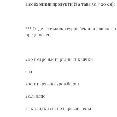
Необходими продукти (за тава 30 × 20 см):
*** Отделете малко суров бекон и кашкавал 
преди печене.
400 г едро настъргани тиквички
сол
200 г нарязан суров бекон
1 с.л. олио
2 скилидки ситно нарязан чесън